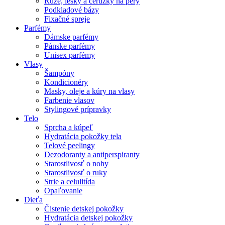
Rúže, lesky a ceruzky na pery
Podkladové bázy
Fixačné spreje
Parfémy
Dámske parfémy
Pánske parfémy
Unisex parfémy
Vlasy
Šampóny
Kondicionéry
Masky, oleje a kúry na vlasy
Farbenie vlasov
Stylingové prípravky
Telo
Sprcha a kúpeľ
Hydratácia pokožky tela
Telové peelingy
Dezodoranty a antiperspiranty
Starostlivosť o nohy
Starostlivosť o ruky
Strie a celulitída
Opaľovanie
Dieťa
Čistenie detskej pokožky
Hydratácia detskej pokožky