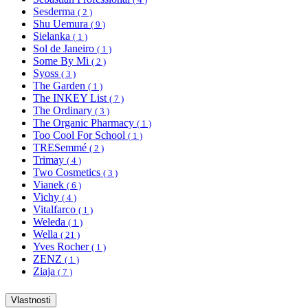
Sesderma
( 2 )
Shu Uemura
( 9 )
Sielanka
( 1 )
Sol de Janeiro
( 1 )
Some By Mi
( 2 )
Syoss
( 3 )
The Garden
( 1 )
The INKEY List
( 7 )
The Ordinary
( 3 )
The Organic Pharmacy
( 1 )
Too Cool For School
( 1 )
TRESemmé
( 2 )
Trimay
( 4 )
Two Cosmetics
( 3 )
Vianek
( 6 )
Vichy
( 4 )
Vitalfarco
( 1 )
Weleda
( 1 )
Wella
( 21 )
Yves Rocher
( 1 )
ZENZ
( 1 )
Ziaja
( 7 )
Vlastnosti