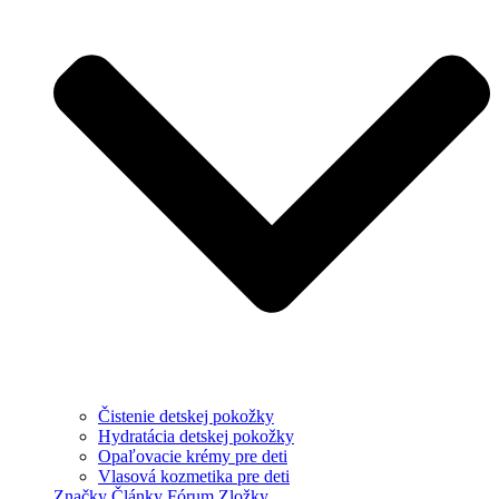
Čistenie detskej pokožky
Hydratácia detskej pokožky
Opaľovacie krémy pre deti
Vlasová kozmetika pre deti
Značky
Články
Fórum
Zložky