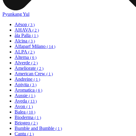
Pyunkang Yul
Aēsop
( 3 )
AHAVA
( 2 )
àla Palla
( 1 )
Alcina
( 3 )
Alfaparf Milano
( 14 )
ALPA
( 2 )
Alterna
( 6 )
Alverde
( 2 )
Ameliorate
( 2 )
American Crew
( 1 )
Andreine
( 1 )
Apivita
( 3 )
Aromatica
( 6 )
Aussie
( 1 )
Aveda
( 13 )
Avon
( 1 )
Balea
( 10 )
Bioderma
( 1 )
Briogeo
( 2 )
Bumble and Bumble
( 1 )
Cantu
( 1 )