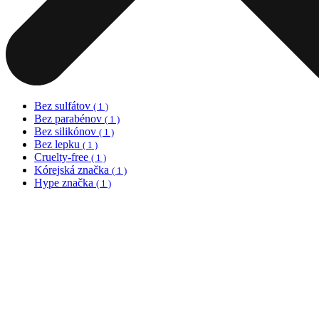
Bez sulfátov
( 1 )
Bez parabénov
( 1 )
Bez silikónov
( 1 )
Bez lepku
( 1 )
Cruelty-free
( 1 )
Kórejská značka
( 1 )
Hype značka
( 1 )