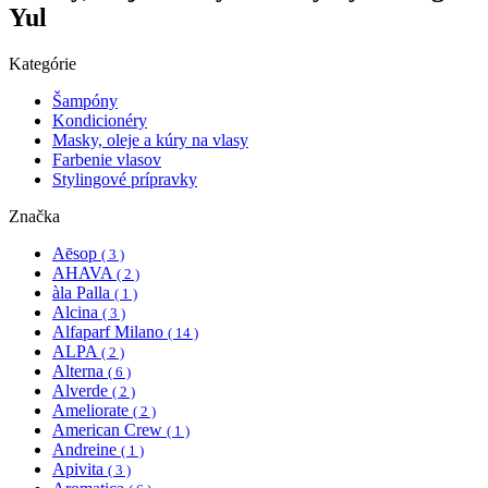
Yul
Kategórie
Šampóny
Kondicionéry
Masky, oleje a kúry na vlasy
Farbenie vlasov
Stylingové prípravky
Značka
Aēsop
( 3 )
AHAVA
( 2 )
àla Palla
( 1 )
Alcina
( 3 )
Alfaparf Milano
( 14 )
ALPA
( 2 )
Alterna
( 6 )
Alverde
( 2 )
Ameliorate
( 2 )
American Crew
( 1 )
Andreine
( 1 )
Apivita
( 3 )