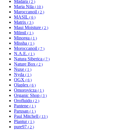
Mádara
( 2 )
Maria Nila
( 10 )
Maroccanoil
( 2 )
MASIL
( 6 )
Matrix
( 3 )
Maui Moisture
( 2 )
Milmil
( 1 )
Minorga
( 1 )
Missha
( 1 )
Moroccanoil
( 7 )
N.A.E.
( 1 )
Natura Siberica
( 7 )
Nature Box
( 2 )
Nuxe
( 1 )
Nyda
( 1 )
OGX
( 6 )
Olaplex
( 6 )
Omorovicza
( 1 )
Organic Shop
( 3 )
Orofluido
( 2 )
Pantene
( 1 )
Parusan
( 1 )
Paul Mitchell
( 13 )
Plantur
( 1 )
pure97
( 2 )