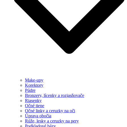
Make-upy
Korektory
Púdre
Bronzery, lícenky a rozjasňovače
Riasenky
Očné tiene
Očné linky a ceruzky na oči
Úprava obočia
Rúže, lesky a ceruzky na pery
Podkladové bázy