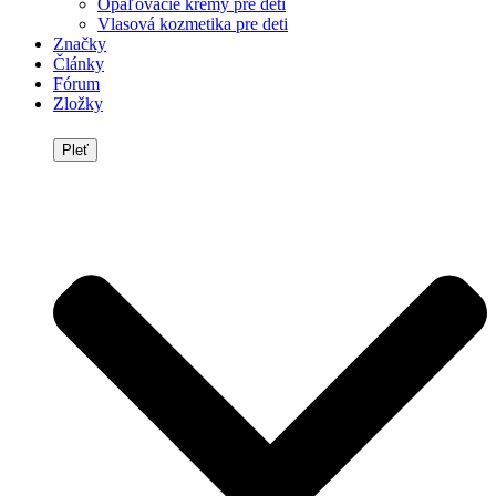
Opaľovacie krémy pre deti
Vlasová kozmetika pre deti
Značky
Články
Fórum
Zložky
Pleť