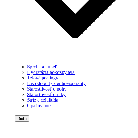
Sprcha a kúpeľ
Hydratácia pokožky tela
Telové peelingy
Dezodoranty a antiperspiranty
Starostlivosť o nohy
Starostlivosť o ruky
Strie a celulitída
Opaľovanie
Dieťa