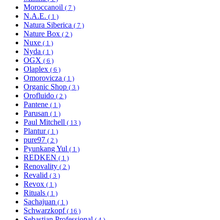
Moroccanoil
( 7 )
N.A.E.
( 1 )
Natura Siberica
( 7 )
Nature Box
( 2 )
Nuxe
( 1 )
Nyda
( 1 )
OGX
( 6 )
Olaplex
( 6 )
Omorovicza
( 1 )
Organic Shop
( 3 )
Orofluido
( 2 )
Pantene
( 1 )
Parusan
( 1 )
Paul Mitchell
( 13 )
Plantur
( 1 )
pure97
( 2 )
Pyunkang Yul
( 1 )
REDKEN
( 1 )
Renovality
( 2 )
Revalid
( 3 )
Revox
( 1 )
Rituals
( 1 )
Sachajuan
( 1 )
Schwarzkopf
( 16 )
Sebastian Professional
( 4 )