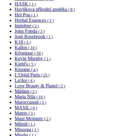
HASK
( 1 )
Havlíkova přírodní apotéka
( 8 )
Hei Poa
( 1 )
Herbal Essences
( 1 )
Innisfree
( 2 )
John Frieda
( 3 )
Josh Rosebrook
( 1 )
K18
( 2 )
Kallos
( 10 )
Kérastase
( 59 )
Kevin Murphy
( 1 )
Kiehl's
( 5 )
Klorane
( 4 )
L'Oréal Paris
( 25 )
La'dor
( 4 )
Love Beauty & Planet
( 2 )
Mádara
( 2 )
Maria Nila
( 10 )
Maroccanoil
( 2 )
MASIL
( 6 )
Matrix
( 3 )
Maui Moisture
( 2 )
Milmil
( 1 )
Minorga
( 1 )
Missha
( 1 )