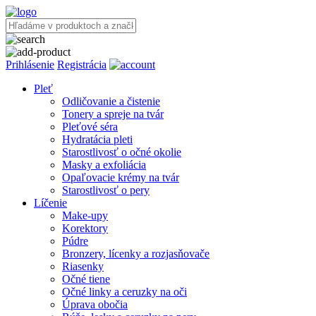
Prihlásenie
Registrácia
Pleť
Odličovanie a čistenie
Tonery a spreje na tvár
Pleťové séra
Hydratácia pleti
Starostlivosť o očné okolie
Masky a exfoliácia
Opaľovacie krémy na tvár
Starostlivosť o pery
Líčenie
Make-upy
Korektory
Púdre
Bronzery, lícenky a rozjasňovače
Riasenky
Očné tiene
Očné linky a ceruzky na oči
Úprava obočia