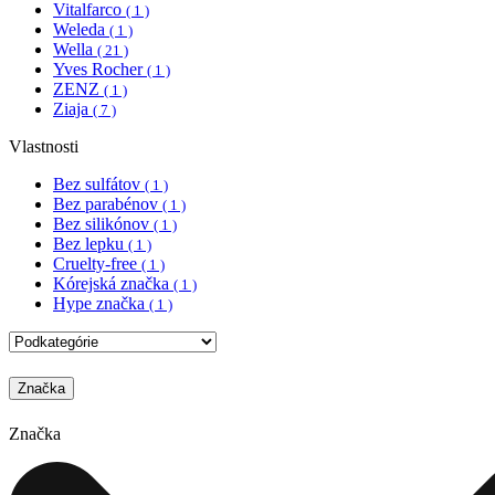
Vitalfarco
( 1 )
Weleda
( 1 )
Wella
( 21 )
Yves Rocher
( 1 )
ZENZ
( 1 )
Ziaja
( 7 )
Vlastnosti
Bez sulfátov
( 1 )
Bez parabénov
( 1 )
Bez silikónov
( 1 )
Bez lepku
( 1 )
Cruelty-free
( 1 )
Kórejská značka
( 1 )
Hype značka
( 1 )
Značka
Značka