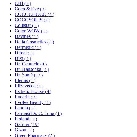
CHI
( 4 )
Coco & Eve
( 3 )
COCOCHOCO
( 1 )
COCOSOLIS
( 1 )
Collistar
( 1 )
Color WOW
( 1 )
Davines
( 1 )
Delia Cosmetics
( 5 )
Dermedic
( 1 )
Difeel
( 1 )
Dixi
( 1 )
Dr. Ceuracle
( 1 )
Dr. Hauschka
( 1 )
Dr. Santé
( 12 )
Elemis
( 1 )
Elizavecca
( 1 )
Esthetic House
( 4 )
Eucerin
( 2 )
Evolve Beauty
( 1 )
Fanola
( 1 )
Farmasi Dr. C. Tuna
( 1 )
Floland
( 1 )
Garnier
( 13 )
Gisou
( 2 )
Green Pharmacy
( 5 )