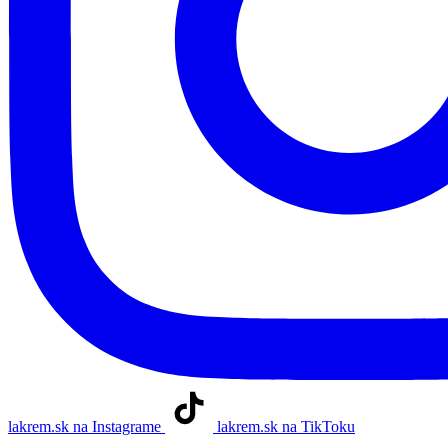
lakrem.sk na Instagrame
lakrem.sk na TikToku