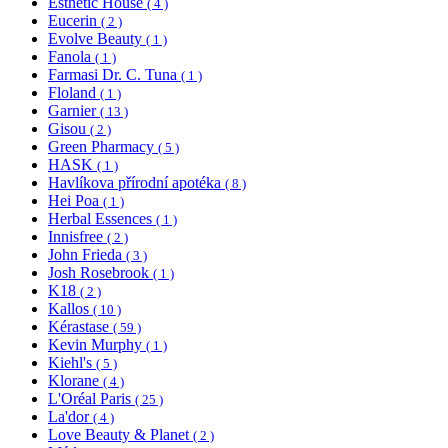
Esthetic House
( 4 )
Eucerin
( 2 )
Evolve Beauty
( 1 )
Fanola
( 1 )
Farmasi Dr. C. Tuna
( 1 )
Floland
( 1 )
Garnier
( 13 )
Gisou
( 2 )
Green Pharmacy
( 5 )
HASK
( 1 )
Havlíkova přírodní apotéka
( 8 )
Hei Poa
( 1 )
Herbal Essences
( 1 )
Innisfree
( 2 )
John Frieda
( 3 )
Josh Rosebrook
( 1 )
K18
( 2 )
Kallos
( 10 )
Kérastase
( 59 )
Kevin Murphy
( 1 )
Kiehl's
( 5 )
Klorane
( 4 )
L'Oréal Paris
( 25 )
La'dor
( 4 )
Love Beauty & Planet
( 2 )