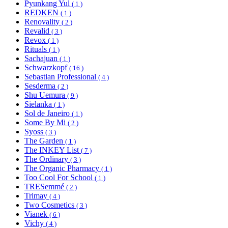
Pyunkang Yul
( 1 )
REDKEN
( 1 )
Renovality
( 2 )
Revalid
( 3 )
Revox
( 1 )
Rituals
( 1 )
Sachajuan
( 1 )
Schwarzkopf
( 16 )
Sebastian Professional
( 4 )
Sesderma
( 2 )
Shu Uemura
( 9 )
Sielanka
( 1 )
Sol de Janeiro
( 1 )
Some By Mi
( 2 )
Syoss
( 3 )
The Garden
( 1 )
The INKEY List
( 7 )
The Ordinary
( 3 )
The Organic Pharmacy
( 1 )
Too Cool For School
( 1 )
TRESemmé
( 2 )
Trimay
( 4 )
Two Cosmetics
( 3 )
Vianek
( 6 )
Vichy
( 4 )