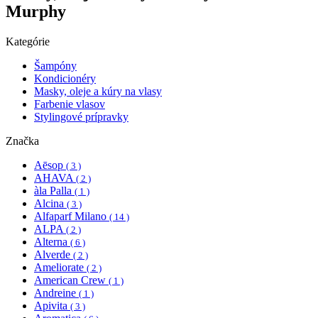
Murphy
Kategórie
Šampóny
Kondicionéry
Masky, oleje a kúry na vlasy
Farbenie vlasov
Stylingové prípravky
Značka
Aēsop
( 3 )
AHAVA
( 2 )
àla Palla
( 1 )
Alcina
( 3 )
Alfaparf Milano
( 14 )
ALPA
( 2 )
Alterna
( 6 )
Alverde
( 2 )
Ameliorate
( 2 )
American Crew
( 1 )
Andreine
( 1 )
Apivita
( 3 )