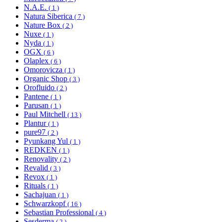
N.A.E.
( 1 )
Natura Siberica
( 7 )
Nature Box
( 2 )
Nuxe
( 1 )
Nyda
( 1 )
OGX
( 6 )
Olaplex
( 6 )
Omorovicza
( 1 )
Organic Shop
( 3 )
Orofluido
( 2 )
Pantene
( 1 )
Parusan
( 1 )
Paul Mitchell
( 13 )
Plantur
( 1 )
pure97
( 2 )
Pyunkang Yul
( 1 )
REDKEN
( 1 )
Renovality
( 2 )
Revalid
( 3 )
Revox
( 1 )
Rituals
( 1 )
Sachajuan
( 1 )
Schwarzkopf
( 16 )
Sebastian Professional
( 4 )
Sesderma
( 2 )