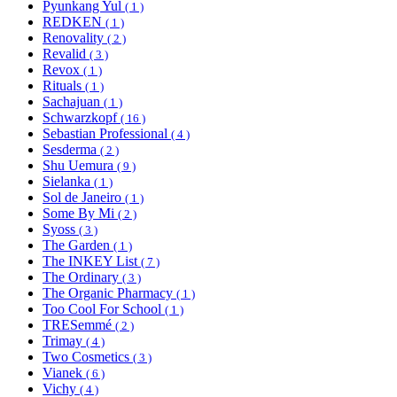
Pyunkang Yul
( 1 )
REDKEN
( 1 )
Renovality
( 2 )
Revalid
( 3 )
Revox
( 1 )
Rituals
( 1 )
Sachajuan
( 1 )
Schwarzkopf
( 16 )
Sebastian Professional
( 4 )
Sesderma
( 2 )
Shu Uemura
( 9 )
Sielanka
( 1 )
Sol de Janeiro
( 1 )
Some By Mi
( 2 )
Syoss
( 3 )
The Garden
( 1 )
The INKEY List
( 7 )
The Ordinary
( 3 )
The Organic Pharmacy
( 1 )
Too Cool For School
( 1 )
TRESemmé
( 2 )
Trimay
( 4 )
Two Cosmetics
( 3 )
Vianek
( 6 )
Vichy
( 4 )