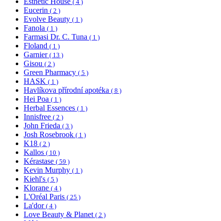
Esthetic House
( 4 )
Eucerin
( 2 )
Evolve Beauty
( 1 )
Fanola
( 1 )
Farmasi Dr. C. Tuna
( 1 )
Floland
( 1 )
Garnier
( 13 )
Gisou
( 2 )
Green Pharmacy
( 5 )
HASK
( 1 )
Havlíkova přírodní apotéka
( 8 )
Hei Poa
( 1 )
Herbal Essences
( 1 )
Innisfree
( 2 )
John Frieda
( 3 )
Josh Rosebrook
( 1 )
K18
( 2 )
Kallos
( 10 )
Kérastase
( 59 )
Kevin Murphy
( 1 )
Kiehl's
( 5 )
Klorane
( 4 )
L'Oréal Paris
( 25 )
La'dor
( 4 )
Love Beauty & Planet
( 2 )