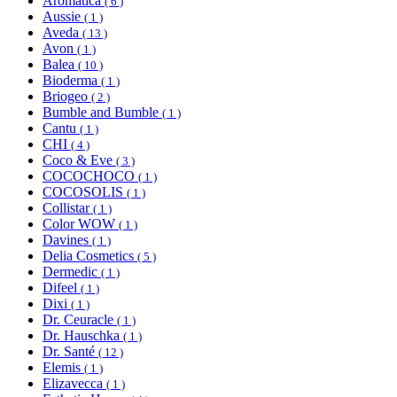
Aromatica
( 6 )
Aussie
( 1 )
Aveda
( 13 )
Avon
( 1 )
Balea
( 10 )
Bioderma
( 1 )
Briogeo
( 2 )
Bumble and Bumble
( 1 )
Cantu
( 1 )
CHI
( 4 )
Coco & Eve
( 3 )
COCOCHOCO
( 1 )
COCOSOLIS
( 1 )
Collistar
( 1 )
Color WOW
( 1 )
Davines
( 1 )
Delia Cosmetics
( 5 )
Dermedic
( 1 )
Difeel
( 1 )
Dixi
( 1 )
Dr. Ceuracle
( 1 )
Dr. Hauschka
( 1 )
Dr. Santé
( 12 )
Elemis
( 1 )
Elizavecca
( 1 )