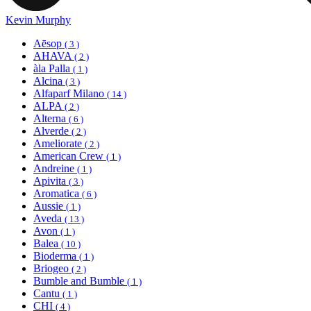
Kevin Murphy
Aēsop
( 3 )
AHAVA
( 2 )
àla Palla
( 1 )
Alcina
( 3 )
Alfaparf Milano
( 14 )
ALPA
( 2 )
Alterna
( 6 )
Alverde
( 2 )
Ameliorate
( 2 )
American Crew
( 1 )
Andreine
( 1 )
Apivita
( 3 )
Aromatica
( 6 )
Aussie
( 1 )
Aveda
( 13 )
Avon
( 1 )
Balea
( 10 )
Bioderma
( 1 )
Briogeo
( 2 )
Bumble and Bumble
( 1 )
Cantu
( 1 )
CHI
( 4 )