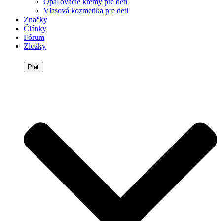
Opaľovacie krémy pre deti
Vlasová kozmetika pre deti
Značky
Články
Fórum
Zložky
Pleť