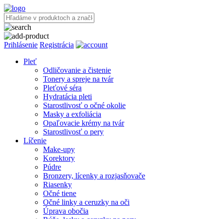
Prihlásenie
Registrácia
Pleť
Odličovanie a čistenie
Tonery a spreje na tvár
Pleťové séra
Hydratácia pleti
Starostlivosť o očné okolie
Masky a exfoliácia
Opaľovacie krémy na tvár
Starostlivosť o pery
Líčenie
Make-upy
Korektory
Púdre
Bronzery, lícenky a rozjasňovače
Riasenky
Očné tiene
Očné linky a ceruzky na oči
Úprava obočia