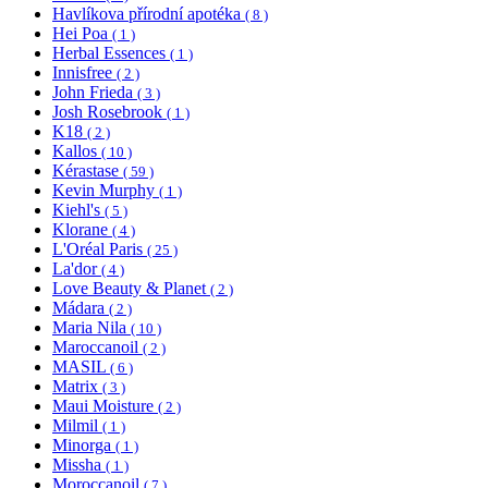
Havlíkova přírodní apotéka
( 8 )
Hei Poa
( 1 )
Herbal Essences
( 1 )
Innisfree
( 2 )
John Frieda
( 3 )
Josh Rosebrook
( 1 )
K18
( 2 )
Kallos
( 10 )
Kérastase
( 59 )
Kevin Murphy
( 1 )
Kiehl's
( 5 )
Klorane
( 4 )
L'Oréal Paris
( 25 )
La'dor
( 4 )
Love Beauty & Planet
( 2 )
Mádara
( 2 )
Maria Nila
( 10 )
Maroccanoil
( 2 )
MASIL
( 6 )
Matrix
( 3 )
Maui Moisture
( 2 )
Milmil
( 1 )
Minorga
( 1 )
Missha
( 1 )
Moroccanoil
( 7 )