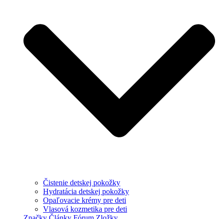
Čistenie detskej pokožky
Hydratácia detskej pokožky
Opaľovacie krémy pre deti
Vlasová kozmetika pre deti
Značky
Články
Fórum
Zložky