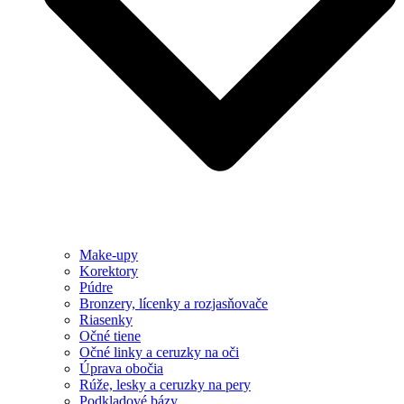
Make-upy
Korektory
Púdre
Bronzery, lícenky a rozjasňovače
Riasenky
Očné tiene
Očné linky a ceruzky na oči
Úprava obočia
Rúže, lesky a ceruzky na pery
Podkladové bázy