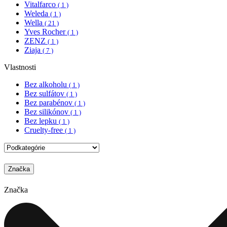
Vitalfarco
( 1 )
Weleda
( 1 )
Wella
( 21 )
Yves Rocher
( 1 )
ZENZ
( 1 )
Ziaja
( 7 )
Vlastnosti
Bez alkoholu
( 1 )
Bez sulfátov
( 1 )
Bez parabénov
( 1 )
Bez silikónov
( 1 )
Bez lepku
( 1 )
Cruelty-free
( 1 )
Značka
Značka