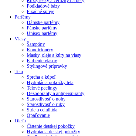
Rúže, lesky a ceruzky na pery
Podkladové bázy
Fixačné spreje
Parfémy
Dámske parfémy
Pánske parfémy
Unisex parfémy
Vlasy
Šampóny
Kondicionéry
Masky, oleje a kúry na vlasy
Farbenie vlasov
Stylingové prípravky
Telo
Sprcha a kúpeľ
Hydratácia pokožky tela
Telové peelingy
Dezodoranty a antiperspiranty
Starostlivosť o nohy
Starostlivosť o ruky
Strie a celulitída
Opaľovanie
Dieťa
Čistenie detskej pokožky
Hydratácia detskej pokožky