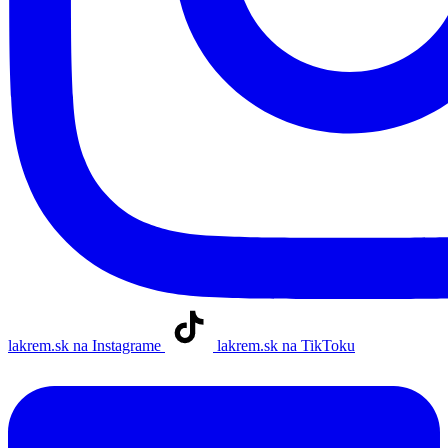
lakrem.sk na Instagrame
lakrem.sk na TikToku