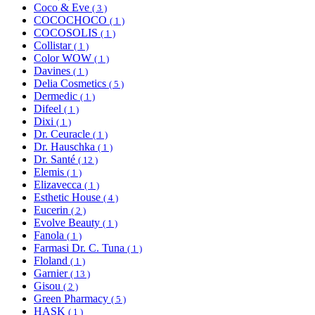
Coco & Eve
( 3 )
COCOCHOCO
( 1 )
COCOSOLIS
( 1 )
Collistar
( 1 )
Color WOW
( 1 )
Davines
( 1 )
Delia Cosmetics
( 5 )
Dermedic
( 1 )
Difeel
( 1 )
Dixi
( 1 )
Dr. Ceuracle
( 1 )
Dr. Hauschka
( 1 )
Dr. Santé
( 12 )
Elemis
( 1 )
Elizavecca
( 1 )
Esthetic House
( 4 )
Eucerin
( 2 )
Evolve Beauty
( 1 )
Fanola
( 1 )
Farmasi Dr. C. Tuna
( 1 )
Floland
( 1 )
Garnier
( 13 )
Gisou
( 2 )
Green Pharmacy
( 5 )
HASK
( 1 )