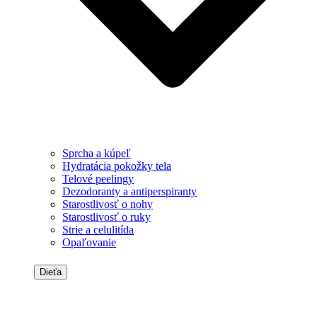
Sprcha a kúpeľ
Hydratácia pokožky tela
Telové peelingy
Dezodoranty a antiperspiranty
Starostlivosť o nohy
Starostlivosť o ruky
Strie a celulitída
Opaľovanie
Dieťa