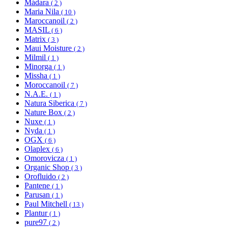
Mádara
( 2 )
Maria Nila
( 10 )
Maroccanoil
( 2 )
MASIL
( 6 )
Matrix
( 3 )
Maui Moisture
( 2 )
Milmil
( 1 )
Minorga
( 1 )
Missha
( 1 )
Moroccanoil
( 7 )
N.A.E.
( 1 )
Natura Siberica
( 7 )
Nature Box
( 2 )
Nuxe
( 1 )
Nyda
( 1 )
OGX
( 6 )
Olaplex
( 6 )
Omorovicza
( 1 )
Organic Shop
( 3 )
Orofluido
( 2 )
Pantene
( 1 )
Parusan
( 1 )
Paul Mitchell
( 13 )
Plantur
( 1 )
pure97
( 2 )