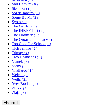
Shu Uemura
( 9 )
Sielanka
( 1 )
Sol de Janeiro
( 1 )
Some By Mi
( 2 )
Syoss
( 3 )
The Garden
( 1 )
The INKEY List
( 7 )
The Ordinary
( 3 )
The Organic Pharmacy
( 1 )
Too Cool For School
( 1 )
TRESemmé
( 2 )
Trimay
( 4 )
Two Cosmetics
( 3 )
Vianek
( 6 )
Vichy
( 4 )
Vitalfarco
( 1 )
Weleda
( 1 )
Wella
( 21 )
Yves Rocher
( 1 )
ZENZ
( 1 )
Ziaja
( 7 )
Vlastnosti