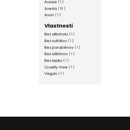
Aussie
( 1 )
Aveda
( 13 )
Avon
( 1 )
Balea
( 10 )
Vlastnosti
Bioderma
( 1 )
Bez alkoholu
( 1 )
Briogeo
( 2 )
Bez sulfátov
( 1 )
Bumble and Bumble
( 1 )
Bez parabénov
( 1 )
Cantu
( 1 )
Bez silikónov
( 1 )
CHI
( 4 )
Bez lepku
( 1 )
Coco & Eve
( 3 )
Cruelty-free
( 1 )
COCOCHOCO
( 1 )
Vegan
( 1 )
COCOSOLIS
( 1 )
Collistar
( 1 )
Color WOW
( 1 )
Davines
( 1 )
Delia Cosmetics
( 5 )
Dermedic
( 1 )
Difeel
( 1 )
Dixi
( 1 )
Dr. Ceuracle
( 1 )