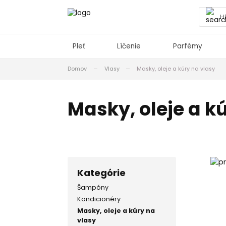
Pleť
Líčenie
Parfémy
Domov
Vlasy
Masky, oleje a kúry na vlasy
Masky, oleje a kú
Kategórie
Šampóny
Kondicionéry
Masky, oleje a kúry na
vlasy