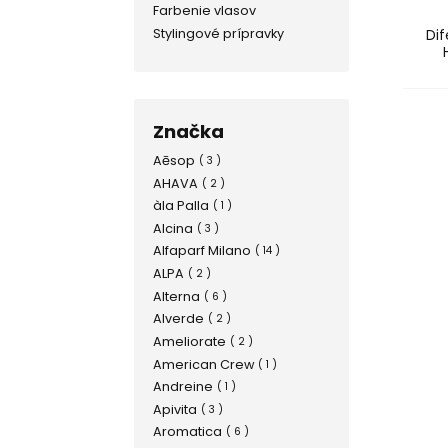
Farbenie vlasov
Stylingové prípravky
Dif
Značka
Aēsop
( 3 )
AHAVA
( 2 )
àla Palla
( 1 )
Alcina
( 3 )
Alfaparf Milano
( 14 )
ALPA
( 2 )
Alterna
( 6 )
Alverde
( 2 )
Ameliorate
( 2 )
American Crew
( 1 )
Andreine
( 1 )
Apivita
( 3 )
Aromatica
( 6 )