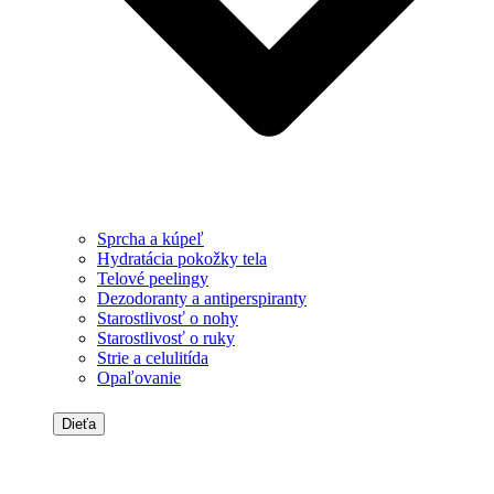
Sprcha a kúpeľ
Hydratácia pokožky tela
Telové peelingy
Dezodoranty a antiperspiranty
Starostlivosť o nohy
Starostlivosť o ruky
Strie a celulitída
Opaľovanie
Dieťa