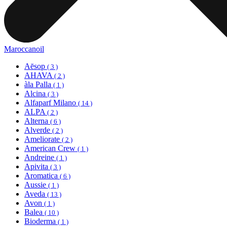
Maroccanoil
Aēsop
( 3 )
AHAVA
( 2 )
àla Palla
( 1 )
Alcina
( 3 )
Alfaparf Milano
( 14 )
ALPA
( 2 )
Alterna
( 6 )
Alverde
( 2 )
Ameliorate
( 2 )
American Crew
( 1 )
Andreine
( 1 )
Apivita
( 3 )
Aromatica
( 6 )
Aussie
( 1 )
Aveda
( 13 )
Avon
( 1 )
Balea
( 10 )
Bioderma
( 1 )