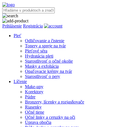
Prihlásenie
Registrácia
Pleť
Odličovanie a čistenie
Tonery a spreje na tvár
Pleťové séra
Hydratácia pleti
Starostlivosť o očné okolie
Masky a exfoliácia
Opaľovacie krémy na tvár
Starostlivosť o pery
Líčenie
Make-upy
Korektory
Púdre
Bronzery, lícenky a rozjasňovače
Riasenky
Očné tiene
Očné linky a ceruzky na oči
Úprava obočia