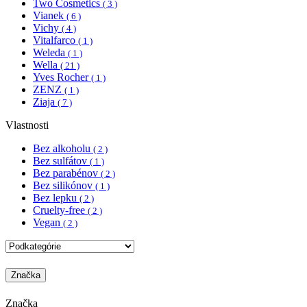
Two Cosmetics
( 3 )
Vianek
( 6 )
Vichy
( 4 )
Vitalfarco
( 1 )
Weleda
( 1 )
Wella
( 21 )
Yves Rocher
( 1 )
ZENZ
( 1 )
Ziaja
( 7 )
Vlastnosti
Bez alkoholu
( 2 )
Bez sulfátov
( 1 )
Bez parabénov
( 2 )
Bez silikónov
( 1 )
Bez lepku
( 2 )
Cruelty-free
( 2 )
Vegan
( 2 )
Značka
Značka