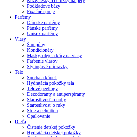
Rúže, lesky a ceruzky na pery
Podkladové bázy
Fixačné spreje
Parfémy
Dámske parfémy
Pánske parfémy
Unisex parfémy
Vlasy
Šampóny
Kondicionéry
Masky, oleje a kúry na vlasy
Farbenie vlasov
Stylingové prípravky
Telo
Sprcha a kúpeľ
Hydratácia pokožky tela
Telové peelingy
Dezodoranty a antiperspiranty
Starostlivosť o nohy
Starostlivosť o ruky
Strie a celulitída
Opaľovanie
Dieťa
Čistenie detskej pokožky
Hydratácia detskej pokožky