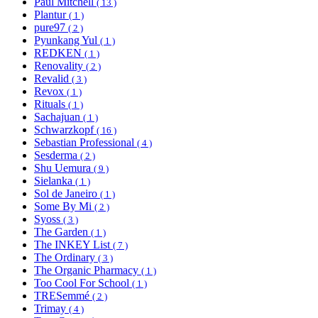
Paul Mitchell
( 13 )
Plantur
( 1 )
pure97
( 2 )
Pyunkang Yul
( 1 )
REDKEN
( 1 )
Renovality
( 2 )
Revalid
( 3 )
Revox
( 1 )
Rituals
( 1 )
Sachajuan
( 1 )
Schwarzkopf
( 16 )
Sebastian Professional
( 4 )
Sesderma
( 2 )
Shu Uemura
( 9 )
Sielanka
( 1 )
Sol de Janeiro
( 1 )
Some By Mi
( 2 )
Syoss
( 3 )
The Garden
( 1 )
The INKEY List
( 7 )
The Ordinary
( 3 )
The Organic Pharmacy
( 1 )
Too Cool For School
( 1 )
TRESemmé
( 2 )
Trimay
( 4 )