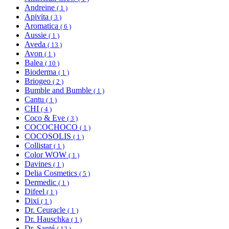
Andreine
( 1 )
Apivita
( 3 )
Aromatica
( 6 )
Aussie
( 1 )
Aveda
( 13 )
Avon
( 1 )
Balea
( 10 )
Bioderma
( 1 )
Briogeo
( 2 )
Bumble and Bumble
( 1 )
Cantu
( 1 )
CHI
( 4 )
Coco & Eve
( 3 )
COCOCHOCO
( 1 )
COCOSOLIS
( 1 )
Collistar
( 1 )
Color WOW
( 1 )
Davines
( 1 )
Delia Cosmetics
( 5 )
Dermedic
( 1 )
Difeel
( 1 )
Dixi
( 1 )
Dr. Ceuracle
( 1 )
Dr. Hauschka
( 1 )
Dr. Santé
( 12 )