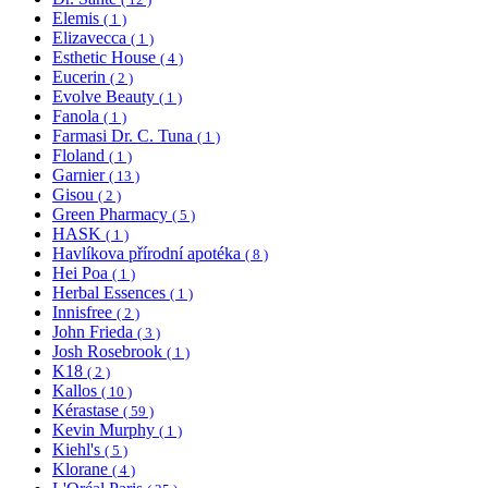
Elemis
( 1 )
Elizavecca
( 1 )
Esthetic House
( 4 )
Eucerin
( 2 )
Evolve Beauty
( 1 )
Fanola
( 1 )
Farmasi Dr. C. Tuna
( 1 )
Floland
( 1 )
Garnier
( 13 )
Gisou
( 2 )
Green Pharmacy
( 5 )
HASK
( 1 )
Havlíkova přírodní apotéka
( 8 )
Hei Poa
( 1 )
Herbal Essences
( 1 )
Innisfree
( 2 )
John Frieda
( 3 )
Josh Rosebrook
( 1 )
K18
( 2 )
Kallos
( 10 )
Kérastase
( 59 )
Kevin Murphy
( 1 )
Kiehl's
( 5 )
Klorane
( 4 )