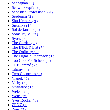
Sachajuan
( 1 )
Schwarzkopf
( 16 )
Sebastian Professional
( 4 )
Sesderma
( 2 )
Shu Uemura
( 9 )
Sielanka
( 1 )
Sol de Janeiro
( 1 )
Some By Mi
( 2 )
Syoss
( 3 )
The Garden
( 1 )
The INKEY List
( 7 )
The Ordinary
( 3 )
The Organic Pharmacy
( 1 )
Too Cool For School
( 1 )
TRESemmé
( 2 )
Trimay
( 4 )
Two Cosmetics
( 3 )
Vianek
( 6 )
Vichy
( 4 )
Vitalfarco
( 1 )
Weleda
( 1 )
Wella
( 21 )
Yves Rocher
( 1 )
ZENZ
( 1 )
Ziaja
( 7 )