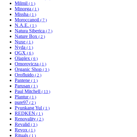
Milmil
( 1 )
Minorga
( 1 )
Missha
( 1 )
Moroccanoil
( 7 )
N.A.E.
( 1 )
Natura Siberica
( 7 )
Nature Box
( 2 )
Nuxe
( 1 )
Nyda
( 1 )
OGX
( 6 )
Olaplex
( 6 )
Omorovicza
( 1 )
Organic Shop
( 3 )
Orofluido
( 2 )
Pantene
( 1 )
Parusan
( 1 )
Paul Mitchell
( 13 )
Plantur
( 1 )
pure97
( 2 )
Pyunkang Yul
( 1 )
REDKEN
( 1 )
Renovality
( 2 )
Revalid
( 3 )
Revox
( 1 )
Rituals
( 1 )