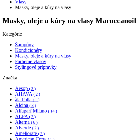
Vlasy
Masky, oleje a kúry na vlasy
Masky, oleje a kúry na vlasy Maroccanoil
Kategórie
Šampóny
Kondicionéry
Masky, oleje a kúry na vlasy
Farbenie vlasov
Stylingové prípravky
Značka
Aēsop
( 3 )
AHAVA
( 2 )
àla Palla
( 1 )
Alcina
( 3 )
Alfaparf Milano
( 14 )
ALPA
( 2 )
Alterna
( 6 )
Alverde
( 2 )
Ameliorate
( 2 )
American Crew
( 1 )