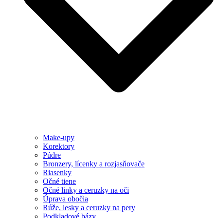
Make-upy
Korektory
Púdre
Bronzery, lícenky a rozjasňovače
Riasenky
Očné tiene
Očné linky a ceruzky na oči
Úprava obočia
Rúže, lesky a ceruzky na pery
Podkladové bázy