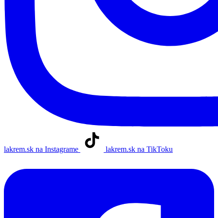
lakrem.sk na Instagrame
lakrem.sk na TikToku