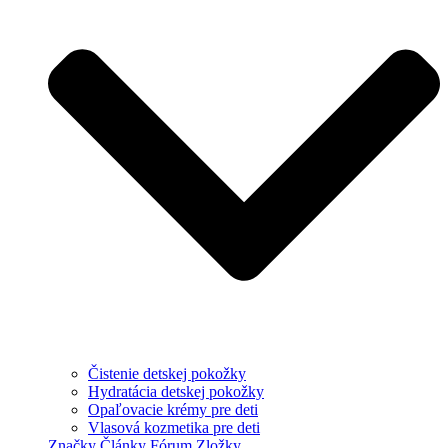
Čistenie detskej pokožky
Hydratácia detskej pokožky
Opaľovacie krémy pre deti
Vlasová kozmetika pre deti
Značky
Články
Fórum
Zložky