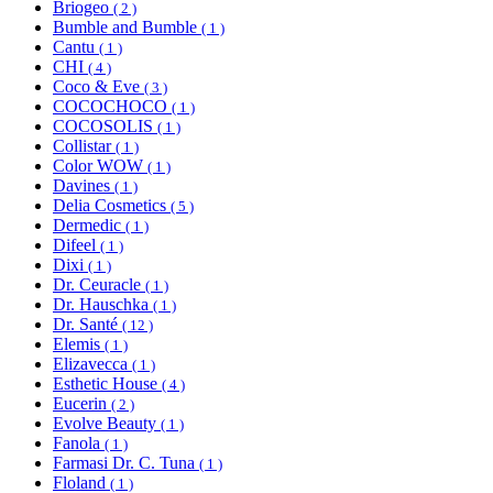
Briogeo
( 2 )
Bumble and Bumble
( 1 )
Cantu
( 1 )
CHI
( 4 )
Coco & Eve
( 3 )
COCOCHOCO
( 1 )
COCOSOLIS
( 1 )
Collistar
( 1 )
Color WOW
( 1 )
Davines
( 1 )
Delia Cosmetics
( 5 )
Dermedic
( 1 )
Difeel
( 1 )
Dixi
( 1 )
Dr. Ceuracle
( 1 )
Dr. Hauschka
( 1 )
Dr. Santé
( 12 )
Elemis
( 1 )
Elizavecca
( 1 )
Esthetic House
( 4 )
Eucerin
( 2 )
Evolve Beauty
( 1 )
Fanola
( 1 )
Farmasi Dr. C. Tuna
( 1 )
Floland
( 1 )