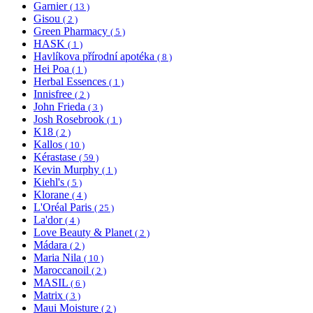
Garnier
( 13 )
Gisou
( 2 )
Green Pharmacy
( 5 )
HASK
( 1 )
Havlíkova přírodní apotéka
( 8 )
Hei Poa
( 1 )
Herbal Essences
( 1 )
Innisfree
( 2 )
John Frieda
( 3 )
Josh Rosebrook
( 1 )
K18
( 2 )
Kallos
( 10 )
Kérastase
( 59 )
Kevin Murphy
( 1 )
Kiehl's
( 5 )
Klorane
( 4 )
L'Oréal Paris
( 25 )
La'dor
( 4 )
Love Beauty & Planet
( 2 )
Mádara
( 2 )
Maria Nila
( 10 )
Maroccanoil
( 2 )
MASIL
( 6 )
Matrix
( 3 )
Maui Moisture
( 2 )