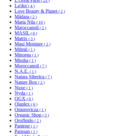
L'Oréal Paris
( 25 )
La'dor
( 4 )
Love Beauty & Planet
( 2 )
Mádara
( 2 )
Maria Nila
( 10 )
Maroccanoil
( 2 )
MASIL
( 6 )
Matrix
( 3 )
Maui Moisture
( 2 )
Milmil
( 1 )
Minorga
( 1 )
Missha
( 1 )
Moroccanoil
( 7 )
N.A.E.
( 1 )
Natura Siberica
( 7 )
Nature Box
( 2 )
Nuxe
( 1 )
Nyda
( 1 )
OGX
( 6 )
Olaplex
( 6 )
Omorovicza
( 1 )
Organic Shop
( 3 )
Orofluido
( 2 )
Pantene
( 1 )
Parusan
( 1 )