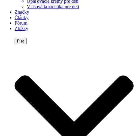
Opaľovacie krémy pre deti
Vlasová kozmetika pre deti
Značky
Články
Fórum
Zložky
Pleť