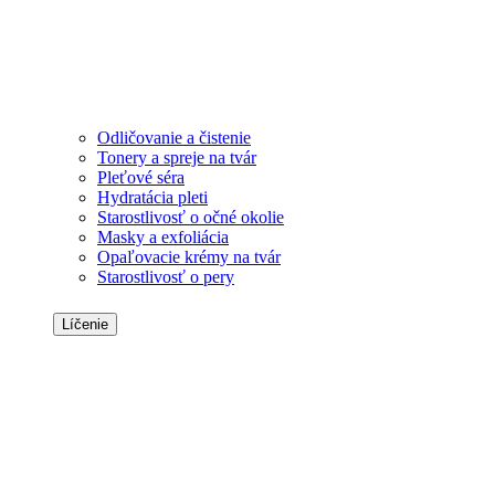
Odličovanie a čistenie
Tonery a spreje na tvár
Pleťové séra
Hydratácia pleti
Starostlivosť o očné okolie
Masky a exfoliácia
Opaľovacie krémy na tvár
Starostlivosť o pery
Líčenie