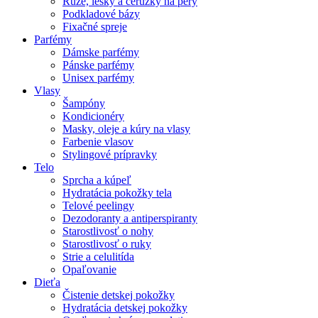
Rúže, lesky a ceruzky na pery
Podkladové bázy
Fixačné spreje
Parfémy
Dámske parfémy
Pánske parfémy
Unisex parfémy
Vlasy
Šampóny
Kondicionéry
Masky, oleje a kúry na vlasy
Farbenie vlasov
Stylingové prípravky
Telo
Sprcha a kúpeľ
Hydratácia pokožky tela
Telové peelingy
Dezodoranty a antiperspiranty
Starostlivosť o nohy
Starostlivosť o ruky
Strie a celulitída
Opaľovanie
Dieťa
Čistenie detskej pokožky
Hydratácia detskej pokožky