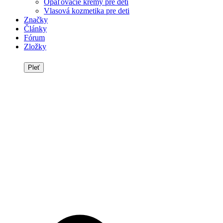
Opaľovacie krémy pre deti
Vlasová kozmetika pre deti
Značky
Články
Fórum
Zložky
Pleť