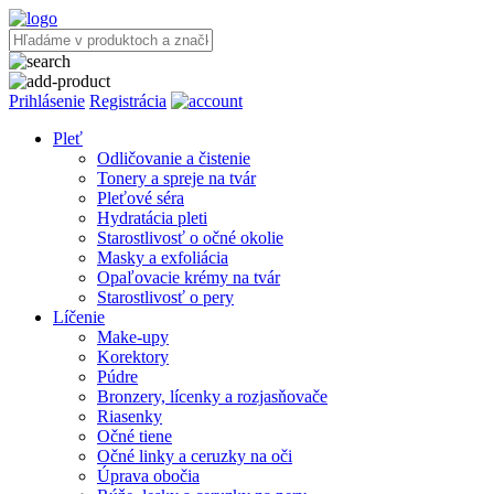
Prihlásenie
Registrácia
Pleť
Odličovanie a čistenie
Tonery a spreje na tvár
Pleťové séra
Hydratácia pleti
Starostlivosť o očné okolie
Masky a exfoliácia
Opaľovacie krémy na tvár
Starostlivosť o pery
Líčenie
Make-upy
Korektory
Púdre
Bronzery, lícenky a rozjasňovače
Riasenky
Očné tiene
Očné linky a ceruzky na oči
Úprava obočia