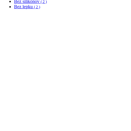
Bez silikónov
( 2 )
Bez lepku
( 2 )