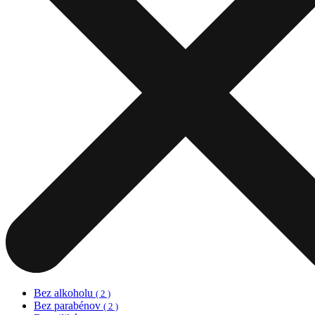
Bez alkoholu
( 2 )
Bez parabénov
( 2 )