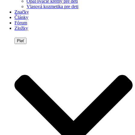
Opaľovacie krémy pre deti
Vlasová kozmetika pre deti
Značky
Články
Fórum
Zložky
Pleť