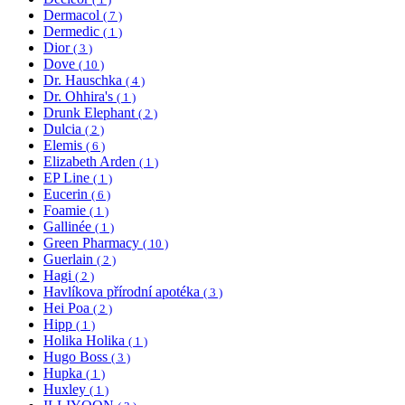
Dermacol
( 7 )
Dermedic
( 1 )
Dior
( 3 )
Dove
( 10 )
Dr. Hauschka
( 4 )
Dr. Ohhira's
( 1 )
Drunk Elephant
( 2 )
Dulcia
( 2 )
Elemis
( 6 )
Elizabeth Arden
( 1 )
EP Line
( 1 )
Eucerin
( 6 )
Foamie
( 1 )
Gallinée
( 1 )
Green Pharmacy
( 10 )
Guerlain
( 2 )
Hagi
( 2 )
Havlíkova přírodní apotéka
( 3 )
Hei Poa
( 2 )
Hipp
( 1 )
Holika Holika
( 1 )
Hugo Boss
( 3 )
Hupka
( 1 )
Huxley
( 1 )