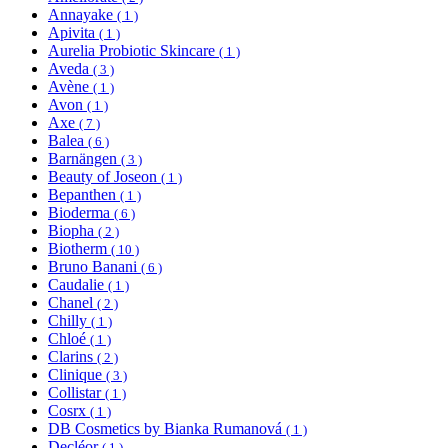
Annayake
( 1 )
Apivita
( 1 )
Aurelia Probiotic Skincare
( 1 )
Aveda
( 3 )
Avène
( 1 )
Avon
( 1 )
Axe
( 7 )
Balea
( 6 )
Barnängen
( 3 )
Beauty of Joseon
( 1 )
Bepanthen
( 1 )
Bioderma
( 6 )
Biopha
( 2 )
Biotherm
( 10 )
Bruno Banani
( 6 )
Caudalie
( 1 )
Chanel
( 2 )
Chilly
( 1 )
Chloé
( 1 )
Clarins
( 2 )
Clinique
( 3 )
Collistar
( 1 )
Cosrx
( 1 )
DB Cosmetics by Bianka Rumanová
( 1 )
Decléor
( 1 )