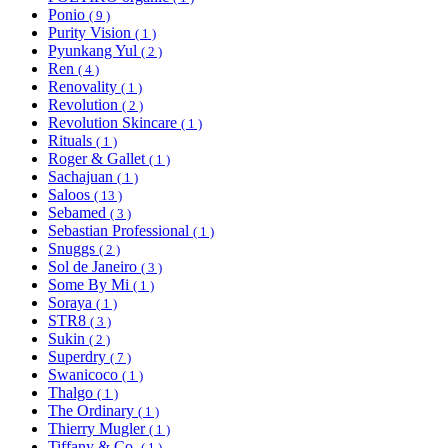
Ponio
( 9 )
Purity Vision
( 1 )
Pyunkang Yul
( 2 )
Ren
( 4 )
Renovality
( 1 )
Revolution
( 2 )
Revolution Skincare
( 1 )
Rituals
( 1 )
Roger & Gallet
( 1 )
Sachajuan
( 1 )
Saloos
( 13 )
Sebamed
( 3 )
Sebastian Professional
( 1 )
Snuggs
( 2 )
Sol de Janeiro
( 3 )
Some By Mi
( 1 )
Soraya
( 1 )
STR8
( 3 )
Sukin
( 2 )
Superdry
( 7 )
Swanicoco
( 1 )
Thalgo
( 1 )
The Ordinary
( 1 )
Thierry Mugler
( 1 )
Tiffany & Co.
( 1 )