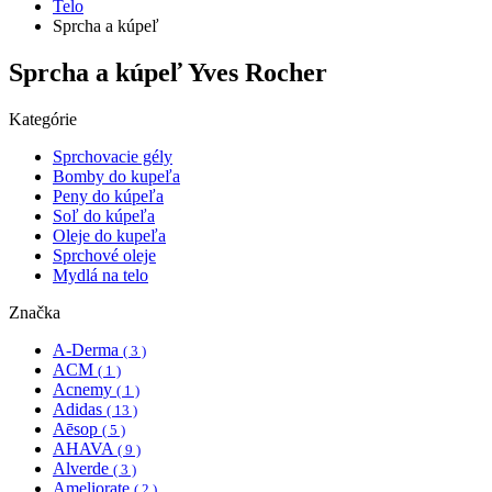
Telo
Sprcha a kúpeľ
Sprcha a kúpeľ Yves Rocher
Kategórie
Sprchovacie gély
Bomby do kupeľa
Peny do kúpeľa
Soľ do kúpeľa
Oleje do kupeľa
Sprchové oleje
Mydlá na telo
Značka
A-Derma
( 3 )
ACM
( 1 )
Acnemy
( 1 )
Adidas
( 13 )
Aēsop
( 5 )
AHAVA
( 9 )
Alverde
( 3 )
Ameliorate
( 2 )