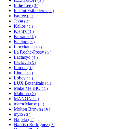
ILLIYOON
( 3 )
Indie Lee
( 3 )
Institut Esthederm
( 1 )
Isntree
( 1 )
Jessa
( 2 )
Kallos
( 1 )
Kiehl's
( 1 )
Klorane
( 1 )
Kneipp
( 6 )
L'occitane
( 13 )
La Roche-Posay
( 5 )
Lactacyd
( 1 )
Lactovit
( 3 )
Larens
( 1 )
Linola
( 1 )
Lobey
( 1 )
LUX Botanicals
( 1 )
Make Me BIO
( 1 )
Malinna
( 2 )
MANON
( 1 )
marocMaroc
( 1 )
Molton Brown
( 16 )
mylo
( 2 )
Najtelo
( 1 )
Narciso Rodriguez
( 2 )