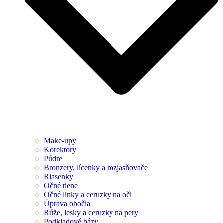
Make-upy
Korektory
Púdre
Bronzery, lícenky a rozjasňovače
Riasenky
Očné tiene
Očné linky a ceruzky na oči
Úprava obočia
Rúže, lesky a ceruzky na pery
Podkladové bázy