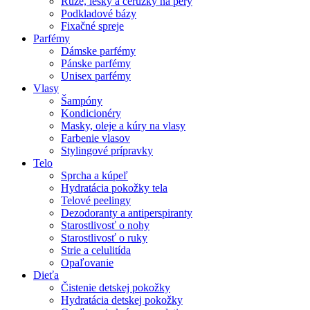
Rúže, lesky a ceruzky na pery
Podkladové bázy
Fixačné spreje
Parfémy
Dámske parfémy
Pánske parfémy
Unisex parfémy
Vlasy
Šampóny
Kondicionéry
Masky, oleje a kúry na vlasy
Farbenie vlasov
Stylingové prípravky
Telo
Sprcha a kúpeľ
Hydratácia pokožky tela
Telové peelingy
Dezodoranty a antiperspiranty
Starostlivosť o nohy
Starostlivosť o ruky
Strie a celulitída
Opaľovanie
Dieťa
Čistenie detskej pokožky
Hydratácia detskej pokožky