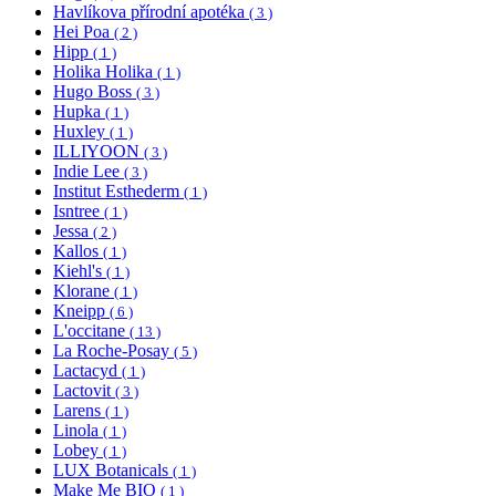
Havlíkova přírodní apotéka
( 3 )
Hei Poa
( 2 )
Hipp
( 1 )
Holika Holika
( 1 )
Hugo Boss
( 3 )
Hupka
( 1 )
Huxley
( 1 )
ILLIYOON
( 3 )
Indie Lee
( 3 )
Institut Esthederm
( 1 )
Isntree
( 1 )
Jessa
( 2 )
Kallos
( 1 )
Kiehl's
( 1 )
Klorane
( 1 )
Kneipp
( 6 )
L'occitane
( 13 )
La Roche-Posay
( 5 )
Lactacyd
( 1 )
Lactovit
( 3 )
Larens
( 1 )
Linola
( 1 )
Lobey
( 1 )
LUX Botanicals
( 1 )
Make Me BIO
( 1 )