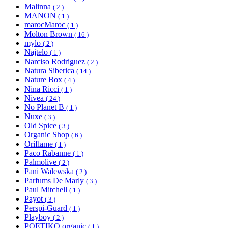
Malinna
( 2 )
MANON
( 1 )
marocMaroc
( 1 )
Molton Brown
( 16 )
mylo
( 2 )
Najtelo
( 1 )
Narciso Rodriguez
( 2 )
Natura Siberica
( 14 )
Nature Box
( 4 )
Nina Ricci
( 1 )
Nivea
( 24 )
No Planet B
( 1 )
Nuxe
( 3 )
Old Spice
( 3 )
Organic Shop
( 6 )
Oriflame
( 1 )
Paco Rabanne
( 1 )
Palmolive
( 2 )
Pani Walewska
( 2 )
Parfums De Marly
( 3 )
Paul Mitchell
( 1 )
Payot
( 3 )
Perspi-Guard
( 1 )
Playboy
( 2 )
POETIKO organic
( 1 )