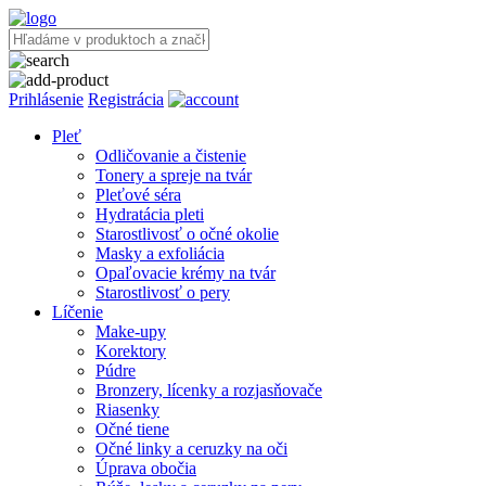
Prihlásenie
Registrácia
Pleť
Odličovanie a čistenie
Tonery a spreje na tvár
Pleťové séra
Hydratácia pleti
Starostlivosť o očné okolie
Masky a exfoliácia
Opaľovacie krémy na tvár
Starostlivosť o pery
Líčenie
Make-upy
Korektory
Púdre
Bronzery, lícenky a rozjasňovače
Riasenky
Očné tiene
Očné linky a ceruzky na oči
Úprava obočia