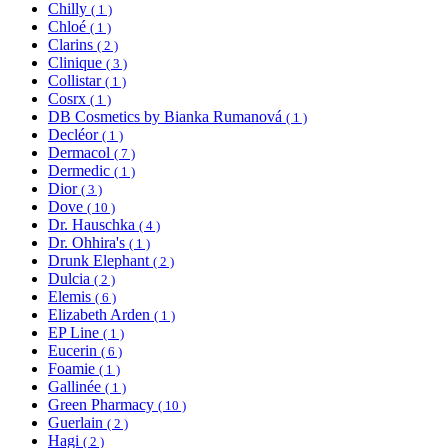
Chilly
( 1 )
Chloé
( 1 )
Clarins
( 2 )
Clinique
( 3 )
Collistar
( 1 )
Cosrx
( 1 )
DB Cosmetics by Bianka Rumanová
( 1 )
Decléor
( 1 )
Dermacol
( 7 )
Dermedic
( 1 )
Dior
( 3 )
Dove
( 10 )
Dr. Hauschka
( 4 )
Dr. Ohhira's
( 1 )
Drunk Elephant
( 2 )
Dulcia
( 2 )
Elemis
( 6 )
Elizabeth Arden
( 1 )
EP Line
( 1 )
Eucerin
( 6 )
Foamie
( 1 )
Gallinée
( 1 )
Green Pharmacy
( 10 )
Guerlain
( 2 )
Hagi
( 2 )