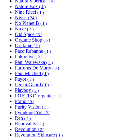
Natura Siberica
( 14 )
Nature Box
( 4 )
Nina Ricci
( 1 )
Nivea
( 24 )
No Planet B
( 1 )
Nuxe
( 3 )
Old Spice
( 3 )
Organic Shop
( 6 )
Oriflame
( 1 )
Paco Rabanne
( 1 )
Palmolive
( 2 )
Pani Walewska
( 2 )
Parfums De Marly
( 3 )
Paul Mitchell
( 1 )
Payot
( 3 )
Perspi-Guard
( 1 )
Playboy
( 2 )
POETIKO organic
( 1 )
Ponio
( 9 )
Purity Vision
( 1 )
Pyunkang Yul
( 2 )
Ren
( 4 )
Renovality
( 1 )
Revolution
( 2 )
Revolution Skincare
( 1 )