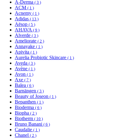
A-Derma
( 3 )
ACM
( 1 )
Acnemy
( 1 )
Adidas
( 13 )
Aēsop
( 5 )
AHAVA
( 9 )
Alverde
( 3 )
Ameliorate
( 2 )
Annayake
( 1 )
Apivita
( 1 )
Aurelia Probiotic Skincare
( 1 )
Aveda
( 3 )
Avène
( 1 )
Avon
( 1 )
Axe
( 7 )
Balea
( 6 )
Barnängen
( 3 )
Beauty of Joseon
( 1 )
Bepanthen
( 1 )
Bioderma
( 6 )
Biopha
( 2 )
Biotherm
( 10 )
Bruno Banani
( 6 )
Caudalie
( 1 )
Chanel
( 2 )