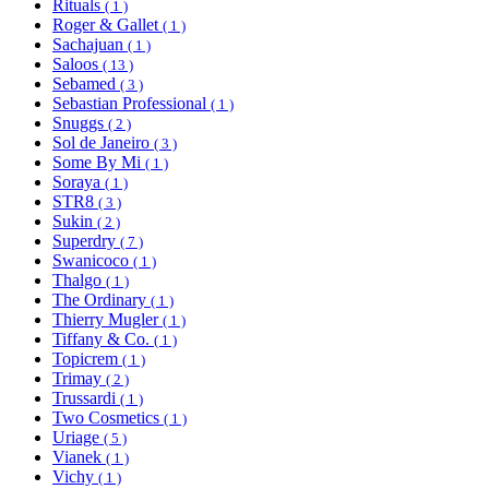
Rituals
( 1 )
Roger & Gallet
( 1 )
Sachajuan
( 1 )
Saloos
( 13 )
Sebamed
( 3 )
Sebastian Professional
( 1 )
Snuggs
( 2 )
Sol de Janeiro
( 3 )
Some By Mi
( 1 )
Soraya
( 1 )
STR8
( 3 )
Sukin
( 2 )
Superdry
( 7 )
Swanicoco
( 1 )
Thalgo
( 1 )
The Ordinary
( 1 )
Thierry Mugler
( 1 )
Tiffany & Co.
( 1 )
Topicrem
( 1 )
Trimay
( 2 )
Trussardi
( 1 )
Two Cosmetics
( 1 )
Uriage
( 5 )
Vianek
( 1 )
Vichy
( 1 )