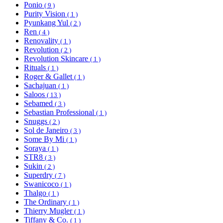
Ponio
( 9 )
Purity Vision
( 1 )
Pyunkang Yul
( 2 )
Ren
( 4 )
Renovality
( 1 )
Revolution
( 2 )
Revolution Skincare
( 1 )
Rituals
( 1 )
Roger & Gallet
( 1 )
Sachajuan
( 1 )
Saloos
( 13 )
Sebamed
( 3 )
Sebastian Professional
( 1 )
Snuggs
( 2 )
Sol de Janeiro
( 3 )
Some By Mi
( 1 )
Soraya
( 1 )
STR8
( 3 )
Sukin
( 2 )
Superdry
( 7 )
Swanicoco
( 1 )
Thalgo
( 1 )
The Ordinary
( 1 )
Thierry Mugler
( 1 )
Tiffany & Co.
( 1 )