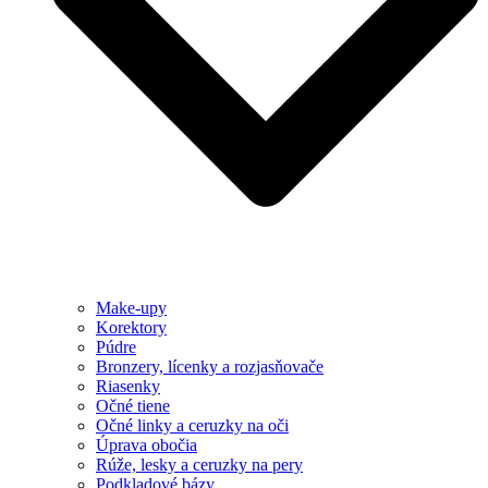
Make-upy
Korektory
Púdre
Bronzery, lícenky a rozjasňovače
Riasenky
Očné tiene
Očné linky a ceruzky na oči
Úprava obočia
Rúže, lesky a ceruzky na pery
Podkladové bázy