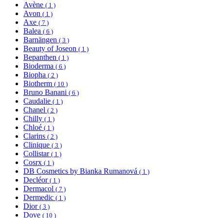
Avène
( 1 )
Avon
( 1 )
Axe
( 7 )
Balea
( 6 )
Barnängen
( 3 )
Beauty of Joseon
( 1 )
Bepanthen
( 1 )
Bioderma
( 6 )
Biopha
( 2 )
Biotherm
( 10 )
Bruno Banani
( 6 )
Caudalie
( 1 )
Chanel
( 2 )
Chilly
( 1 )
Chloé
( 1 )
Clarins
( 2 )
Clinique
( 3 )
Collistar
( 1 )
Cosrx
( 1 )
DB Cosmetics by Bianka Rumanová
( 1 )
Decléor
( 1 )
Dermacol
( 7 )
Dermedic
( 1 )
Dior
( 3 )
Dove
( 10 )