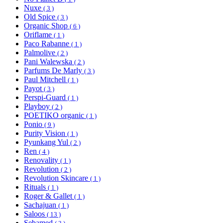
Nuxe
( 3 )
Old Spice
( 3 )
Organic Shop
( 6 )
Oriflame
( 1 )
Paco Rabanne
( 1 )
Palmolive
( 2 )
Pani Walewska
( 2 )
Parfums De Marly
( 3 )
Paul Mitchell
( 1 )
Payot
( 3 )
Perspi-Guard
( 1 )
Playboy
( 2 )
POETIKO organic
( 1 )
Ponio
( 9 )
Purity Vision
( 1 )
Pyunkang Yul
( 2 )
Ren
( 4 )
Renovality
( 1 )
Revolution
( 2 )
Revolution Skincare
( 1 )
Rituals
( 1 )
Roger & Gallet
( 1 )
Sachajuan
( 1 )
Saloos
( 13 )
Sebamed