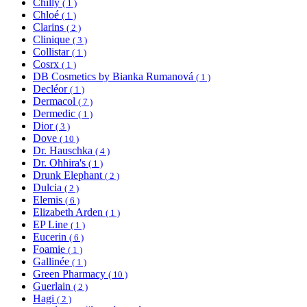
Chilly
( 1 )
Chloé
( 1 )
Clarins
( 2 )
Clinique
( 3 )
Collistar
( 1 )
Cosrx
( 1 )
DB Cosmetics by Bianka Rumanová
( 1 )
Decléor
( 1 )
Dermacol
( 7 )
Dermedic
( 1 )
Dior
( 3 )
Dove
( 10 )
Dr. Hauschka
( 4 )
Dr. Ohhira's
( 1 )
Drunk Elephant
( 2 )
Dulcia
( 2 )
Elemis
( 6 )
Elizabeth Arden
( 1 )
EP Line
( 1 )
Eucerin
( 6 )
Foamie
( 1 )
Gallinée
( 1 )
Green Pharmacy
( 10 )
Guerlain
( 2 )
Hagi
( 2 )