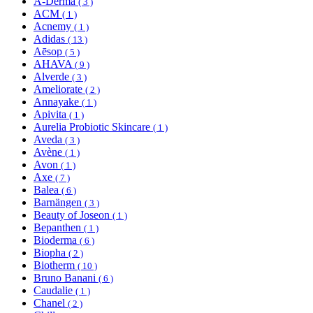
A-Derma
( 3 )
ACM
( 1 )
Acnemy
( 1 )
Adidas
( 13 )
Aēsop
( 5 )
AHAVA
( 9 )
Alverde
( 3 )
Ameliorate
( 2 )
Annayake
( 1 )
Apivita
( 1 )
Aurelia Probiotic Skincare
( 1 )
Aveda
( 3 )
Avène
( 1 )
Avon
( 1 )
Axe
( 7 )
Balea
( 6 )
Barnängen
( 3 )
Beauty of Joseon
( 1 )
Bepanthen
( 1 )
Bioderma
( 6 )
Biopha
( 2 )
Biotherm
( 10 )
Bruno Banani
( 6 )
Caudalie
( 1 )
Chanel
( 2 )