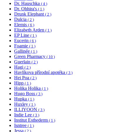
Dr. Hauschka
( 4 )
Dr. Ohhira's
( 1 )
Drunk Elephant
( 2 )
Dulcia
( 2 )
Elemis
( 6 )
Elizabeth Arden
( 1 )
EP Line
( 1 )
Eucerin
( 6 )
Foamie
( 1 )
Gallinée
( 1 )
Green Pharmacy
( 10 )
Guerlain
( 2 )
Hagi
( 2 )
Havlíkova přírodní apotéka
( 3 )
Hei Poa
( 2 )
Hipp
( 1 )
Holika Holika
( 1 )
Hugo Boss
( 3 )
Hupka
( 1 )
Huxley
( 1 )
ILLIYOON
( 3 )
Indie Lee
( 3 )
Institut Esthederm
( 1 )
Isntree
( 1 )
Jessa
( 2 )