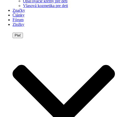
Opaľovacie krémy pre deti
Vlasová kozmetika pre deti
Značky
Články
Fórum
Zložky
Pleť