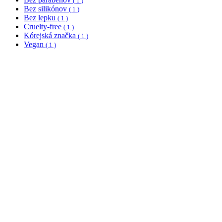
( 1 )
Bez silikónov
( 1 )
Bez lepku
( 1 )
Cruelty-free
( 1 )
Kórejská značka
( 1 )
Vegan
( 1 )