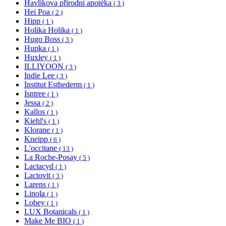
Havlíkova přírodní apotéka
( 3 )
Hei Poa
( 2 )
Hipp
( 1 )
Holika Holika
( 1 )
Hugo Boss
( 3 )
Hupka
( 1 )
Huxley
( 1 )
ILLIYOON
( 3 )
Indie Lee
( 3 )
Institut Esthederm
( 1 )
Isntree
( 1 )
Jessa
( 2 )
Kallos
( 1 )
Kiehl's
( 1 )
Klorane
( 1 )
Kneipp
( 6 )
L'occitane
( 13 )
La Roche-Posay
( 5 )
Lactacyd
( 1 )
Lactovit
( 3 )
Larens
( 1 )
Linola
( 1 )
Lobey
( 1 )
LUX Botanicals
( 1 )
Make Me BIO
( 1 )