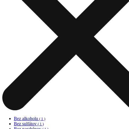
Bez alkoholu
( 1 )
Bez sulfátov
( 1 )
Bez parabénov