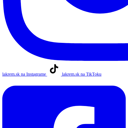
lakrem.sk na Instagrame
lakrem.sk na TikToku