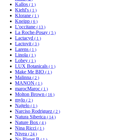
Kallos
( 1 )
Kiehl's
( 1 )
Klorane
( 1 )
Kneipp
( 6 )
L'occitane
( 13 )
La Roche-Posay
( 5 )
Lactacyd
( 1 )
Lactovit
( 3 )
Larens
( 1 )
Linola
( 1 )
Lobey
( 1 )
LUX Botanicals
( 1 )
Make Me BIO
( 1 )
Malinna
( 2 )
MANON
( 1 )
marocMaroc
( 1 )
Molton Brown
( 16 )
mylo
( 2 )
Najtelo
( 1 )
Narciso Rodriguez
( 2 )
Natura Siberica
( 14 )
Nature Box
( 4 )
Nina Ricci
( 1 )
Nivea
( 24 )
No Planet B
( 1 )