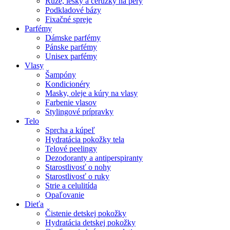
Rúže, lesky a ceruzky na pery
Podkladové bázy
Fixačné spreje
Parfémy
Dámske parfémy
Pánske parfémy
Unisex parfémy
Vlasy
Šampóny
Kondicionéry
Masky, oleje a kúry na vlasy
Farbenie vlasov
Stylingové prípravky
Telo
Sprcha a kúpeľ
Hydratácia pokožky tela
Telové peelingy
Dezodoranty a antiperspiranty
Starostlivosť o nohy
Starostlivosť o ruky
Strie a celulitída
Opaľovanie
Dieťa
Čistenie detskej pokožky
Hydratácia detskej pokožky