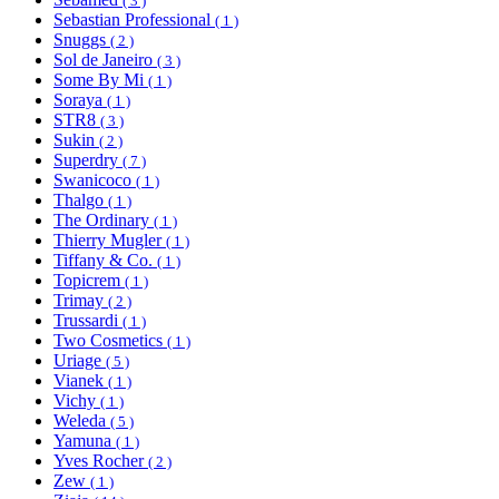
( 3 )
Sebastian Professional
( 1 )
Snuggs
( 2 )
Sol de Janeiro
( 3 )
Some By Mi
( 1 )
Soraya
( 1 )
STR8
( 3 )
Sukin
( 2 )
Superdry
( 7 )
Swanicoco
( 1 )
Thalgo
( 1 )
The Ordinary
( 1 )
Thierry Mugler
( 1 )
Tiffany & Co.
( 1 )
Topicrem
( 1 )
Trimay
( 2 )
Trussardi
( 1 )
Two Cosmetics
( 1 )
Uriage
( 5 )
Vianek
( 1 )
Vichy
( 1 )
Weleda
( 5 )
Yamuna
( 1 )
Yves Rocher
( 2 )
Zew
( 1 )