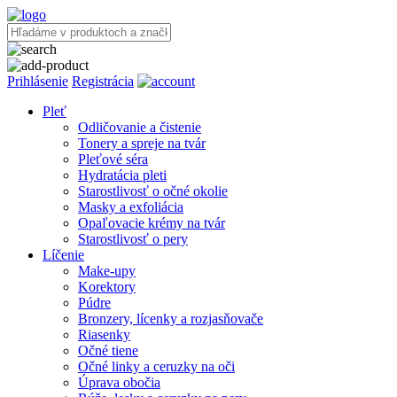
Prihlásenie
Registrácia
Pleť
Odličovanie a čistenie
Tonery a spreje na tvár
Pleťové séra
Hydratácia pleti
Starostlivosť o očné okolie
Masky a exfoliácia
Opaľovacie krémy na tvár
Starostlivosť o pery
Líčenie
Make-upy
Korektory
Púdre
Bronzery, lícenky a rozjasňovače
Riasenky
Očné tiene
Očné linky a ceruzky na oči
Úprava obočia