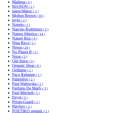
Malinna
( 2 )
MANON
( 1 )
marocMaroc
( 1 )
Molton Brown
( 16 )
mylo
( 2 )
Najtelo
( 1 )
Narciso Rodriguez
( 2 )
Natura Siberica
( 14 )
Nature Box
( 4 )
Nina Ricci
( 1 )
Nivea
( 24 )
No Planet B
( 1 )
Nuxe
( 3 )
Old Spice
( 3 )
Organic Shop
( 6 )
Oriflame
( 1 )
Paco Rabanne
( 1 )
Palmolive
( 2 )
Pani Walewska
( 2 )
Parfums De Marly
( 3 )
Paul Mitchell
( 1 )
Payot
( 3 )
Perspi-Guard
( 1 )
Playboy
( 2 )
POETIKO organic
( 1 )