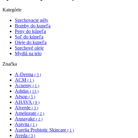
Kategórie
Sprchovacie gély
Bomby do kupeľa
Peny do kúpeľa
Soľ do kúpeľa
Oleje do kupeľa
Sprchové oleje
Mydlá na telo
Značka
A-Derma
( 3 )
ACM
( 1 )
Acnemy
( 1 )
Adidas
( 13 )
Aēsop
( 5 )
AHAVA
( 9 )
Alverde
( 3 )
Ameliorate
( 2 )
Annayake
( 1 )
Apivita
( 1 )
Aurelia Probiotic Skincare
( 1 )
Aveda
( 3 )