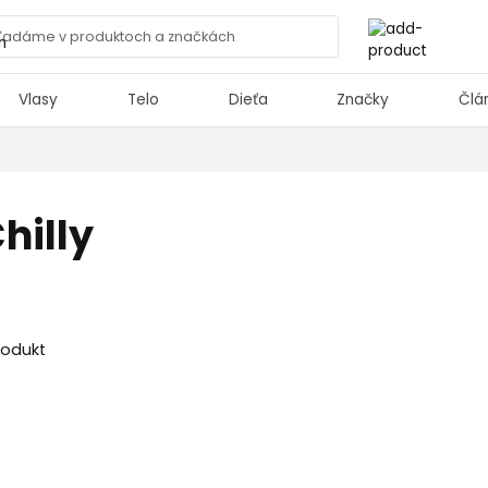
Vlasy
Telo
Dieťa
Značky
Člá
hilly