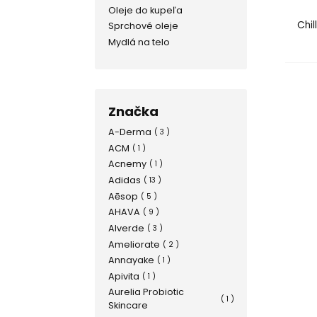
Oleje do kupeľa
Chil
Sprchové oleje
Mydlá na telo
Značka
A-Derma
( 3 )
ACM
( 1 )
Acnemy
( 1 )
Adidas
( 13 )
Aēsop
( 5 )
AHAVA
( 9 )
Alverde
( 3 )
Ameliorate
( 2 )
Annayake
( 1 )
Apivita
( 1 )
Aurelia Probiotic
( 1 )
Skincare