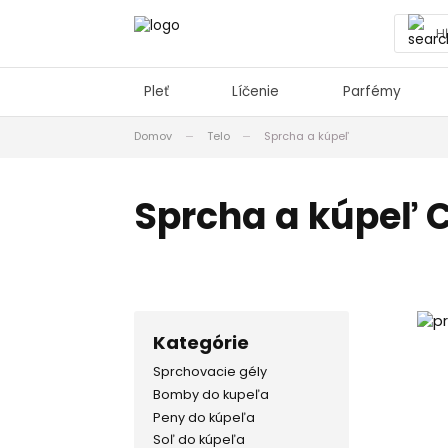
Pleť
Líčenie
Parfémy
Domov
Telo
Sprcha a kúpeľ
Sprcha a kúpeľ C
Kategórie
Sprchovacie gély
Bomby do kupeľa
Peny do kúpeľa
Soľ do kúpeľa