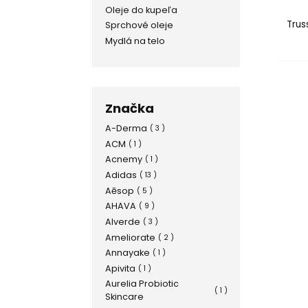
Oleje do kupeľa
Tru
Sprchové oleje
Mydlá na telo
Značka
A-Derma
( 3 )
ACM
( 1 )
Acnemy
( 1 )
Adidas
( 13 )
Aēsop
( 5 )
AHAVA
( 9 )
Alverde
( 3 )
Ameliorate
( 2 )
Annayake
( 1 )
Apivita
( 1 )
Aurelia Probiotic
( 1 )
Skincare