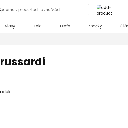
Vlasy
Telo
Dieťa
Značky
Člá
Trussardi