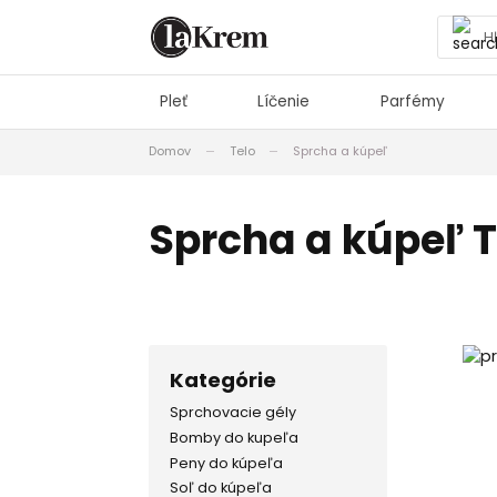
Pleť
Líčenie
Parfémy
Domov
Telo
Sprcha a kúpeľ
Sprcha a kúpeľ 
Kategórie
Sprchovacie gély
Bomby do kupeľa
Peny do kúpeľa
Soľ do kúpeľa