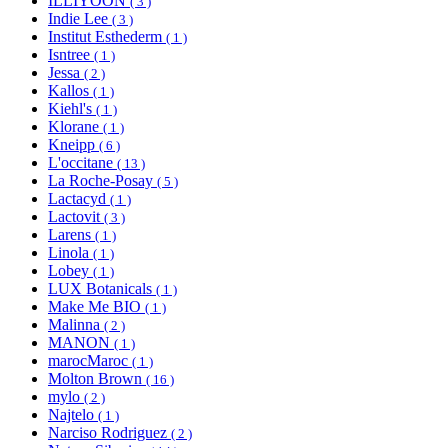
ILLIYOON
( 3 )
Indie Lee
( 3 )
Institut Esthederm
( 1 )
Isntree
( 1 )
Jessa
( 2 )
Kallos
( 1 )
Kiehl's
( 1 )
Klorane
( 1 )
Kneipp
( 6 )
L'occitane
( 13 )
La Roche-Posay
( 5 )
Lactacyd
( 1 )
Lactovit
( 3 )
Larens
( 1 )
Linola
( 1 )
Lobey
( 1 )
LUX Botanicals
( 1 )
Make Me BIO
( 1 )
Malinna
( 2 )
MANON
( 1 )
marocMaroc
( 1 )
Molton Brown
( 16 )
mylo
( 2 )
Najtelo
( 1 )
Narciso Rodriguez
( 2 )