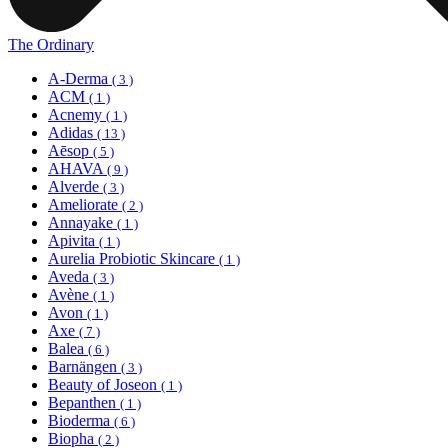
The Ordinary
A-Derma
( 3 )
ACM
( 1 )
Acnemy
( 1 )
Adidas
( 13 )
Aēsop
( 5 )
AHAVA
( 9 )
Alverde
( 3 )
Ameliorate
( 2 )
Annayake
( 1 )
Apivita
( 1 )
Aurelia Probiotic Skincare
( 1 )
Aveda
( 3 )
Avène
( 1 )
Avon
( 1 )
Axe
( 7 )
Balea
( 6 )
Barnängen
( 3 )
Beauty of Joseon
( 1 )
Bepanthen
( 1 )
Bioderma
( 6 )
Biopha
( 2 )