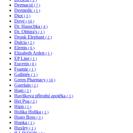
Dermacol
( 7 )
Dermedic
( 1 )
Dior
( 3 )
Dove
( 10 )
Dr. Hauschka
( 4 )
Dr. Ohhira's
( 1 )
Drunk Elephant
( 2 )
Dulcia
( 2 )
Elemis
( 6 )
Elizabeth Arden
( 1 )
EP Line
( 1 )
Eucerin
( 6 )
Foamie
( 1 )
Gallinée
( 1 )
Green Pharmacy
( 10 )
Guerlain
( 2 )
Hagi
( 2 )
Havlíkova přírodní apotéka
( 3 )
Hei Poa
( 2 )
Hipp
( 1 )
Holika Holika
( 1 )
Hugo Boss
( 3 )
Hupka
( 1 )
Huxley
( 1 )