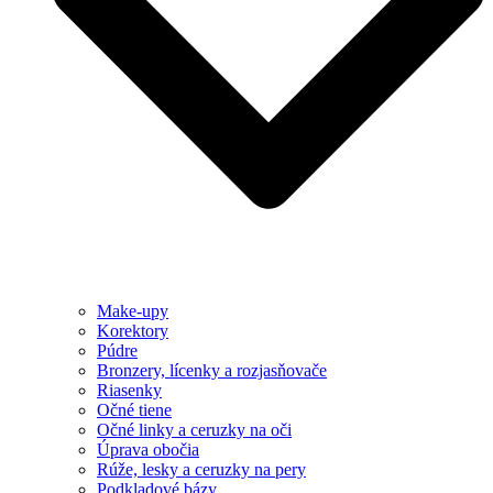
Make-upy
Korektory
Púdre
Bronzery, lícenky a rozjasňovače
Riasenky
Očné tiene
Očné linky a ceruzky na oči
Úprava obočia
Rúže, lesky a ceruzky na pery
Podkladové bázy