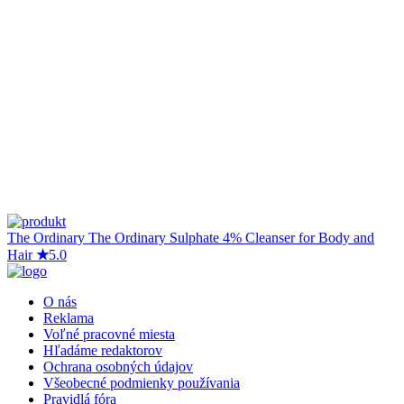
The Ordinary
The Ordinary Sulphate 4% Cleanser for Body and
Hair
★
5.0
O nás
Reklama
Voľné pracovné miesta
Hľadáme redaktorov
Ochrana osobných údajov
Všeobecné podmienky používania
Pravidlá fóra