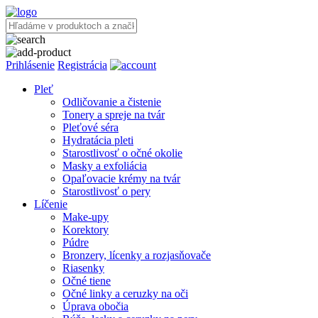
Prihlásenie
Registrácia
Pleť
Odličovanie a čistenie
Tonery a spreje na tvár
Pleťové séra
Hydratácia pleti
Starostlivosť o očné okolie
Masky a exfoliácia
Opaľovacie krémy na tvár
Starostlivosť o pery
Líčenie
Make-upy
Korektory
Púdre
Bronzery, lícenky a rozjasňovače
Riasenky
Očné tiene
Očné linky a ceruzky na oči
Úprava obočia