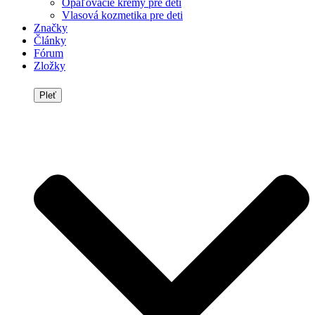
Opaľovacie krémy pre deti
Vlasová kozmetika pre deti
Značky
Články
Fórum
Zložky
Pleť