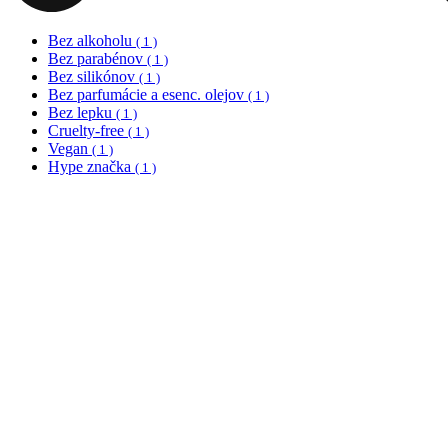
Bez alkoholu
( 1 )
Bez parabénov
( 1 )
Bez silikónov
( 1 )
Bez parfumácie a esenc. olejov
( 1 )
Bez lepku
( 1 )
Cruelty-free
( 1 )
Vegan
( 1 )
Hype značka
( 1 )