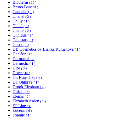
Biotherm
( 10 )
Bruno Banani
( 6 )
Caudalie
( 1 )
Chanel
( 2 )
Chilly
( 1 )
Chloé
( 1 )
Clarins
( 2 )
Clinique
( 3 )
Collistar
( 1 )
Cosrx
( 1 )
DB Cosmetics by Bianka Rumanová
( 1 )
Decléor
( 1 )
Dermacol
( 7 )
Dermedic
( 1 )
Dior
( 3 )
Dove
( 10 )
Dr. Hauschka
( 4 )
Dr. Ohhira's
( 1 )
Drunk Elephant
( 2 )
Dulcia
( 2 )
Elemis
( 6 )
Elizabeth Arden
( 1 )
EP Line
( 1 )
Eucerin
( 6 )
Foamie
( 1 )