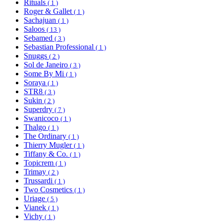
Rituals
( 1 )
Roger & Gallet
( 1 )
Sachajuan
( 1 )
Saloos
( 13 )
Sebamed
( 3 )
Sebastian Professional
( 1 )
Snuggs
( 2 )
Sol de Janeiro
( 3 )
Some By Mi
( 1 )
Soraya
( 1 )
STR8
( 3 )
Sukin
( 2 )
Superdry
( 7 )
Swanicoco
( 1 )
Thalgo
( 1 )
The Ordinary
( 1 )
Thierry Mugler
( 1 )
Tiffany & Co.
( 1 )
Topicrem
( 1 )
Trimay
( 2 )
Trussardi
( 1 )
Two Cosmetics
( 1 )
Uriage
( 5 )
Vianek
( 1 )
Vichy
( 1 )