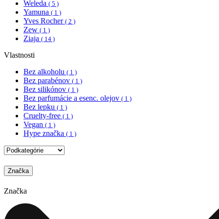
Weleda
( 5 )
Yamuna
( 1 )
Yves Rocher
( 2 )
Zew
( 1 )
Ziaja
( 14 )
Vlastnosti
Bez alkoholu
( 1 )
Bez parabénov
( 1 )
Bez silikónov
( 1 )
Bez parfumácie a esenc. olejov
( 1 )
Bez lepku
( 1 )
Cruelty-free
( 1 )
Vegan
( 1 )
Hype značka
( 1 )
Značka
Značka