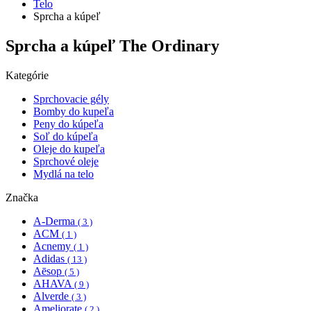
Telo
Sprcha a kúpeľ
Sprcha a kúpeľ The Ordinary
Kategórie
Sprchovacie gély
Bomby do kupeľa
Peny do kúpeľa
Soľ do kúpeľa
Oleje do kupeľa
Sprchové oleje
Mydlá na telo
Značka
A-Derma
( 3 )
ACM
( 1 )
Acnemy
( 1 )
Adidas
( 13 )
Aēsop
( 5 )
AHAVA
( 9 )
Alverde
( 3 )
Ameliorate
( 2 )