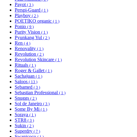
Payot
( 3 )
Perspi-Guard
( 1 )
Playboy
( 2 )
POETIKO organic
( 1 )
Ponio
( 9 )
Purity Vision
( 1 )
Pyunkang Yul
( 2 )
Ren
( 4 )
Renovality
( 1 )
Revolution
( 2 )
Revolution Skincare
( 1 )
Rituals
( 1 )
Roger & Gallet
( 1 )
Sachajuan
( 1 )
Saloos
( 13 )
Sebamed
( 3 )
Sebastian Professional
( 1 )
Snuggs
( 2 )
Sol de Janeiro
( 3 )
Some By Mi
( 1 )
Soraya
( 1 )
STR8
( 3 )
Sukin
( 2 )
Superdry
( 7 )
Swanicoco
( 1 )