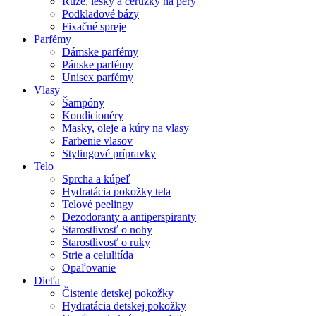
Rúže, lesky a ceruzky na pery
Podkladové bázy
Fixačné spreje
Parfémy
Dámske parfémy
Pánske parfémy
Unisex parfémy
Vlasy
Šampóny
Kondicionéry
Masky, oleje a kúry na vlasy
Farbenie vlasov
Stylingové prípravky
Telo
Sprcha a kúpeľ
Hydratácia pokožky tela
Telové peelingy
Dezodoranty a antiperspiranty
Starostlivosť o nohy
Starostlivosť o ruky
Strie a celulitída
Opaľovanie
Dieťa
Čistenie detskej pokožky
Hydratácia detskej pokožky