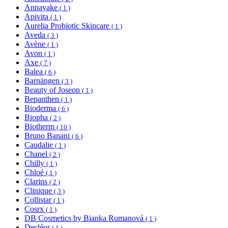
Annayake
( 1 )
Apivita
( 1 )
Aurelia Probiotic Skincare
( 1 )
Aveda
( 3 )
Avène
( 1 )
Avon
( 1 )
Axe
( 7 )
Balea
( 6 )
Barnängen
( 3 )
Beauty of Joseon
( 1 )
Bepanthen
( 1 )
Bioderma
( 6 )
Biopha
( 2 )
Biotherm
( 10 )
Bruno Banani
( 6 )
Caudalie
( 1 )
Chanel
( 2 )
Chilly
( 1 )
Chloé
( 1 )
Clarins
( 2 )
Clinique
( 3 )
Collistar
( 1 )
Cosrx
( 1 )
DB Cosmetics by Bianka Rumanová
( 1 )
Decléor
( 1 )