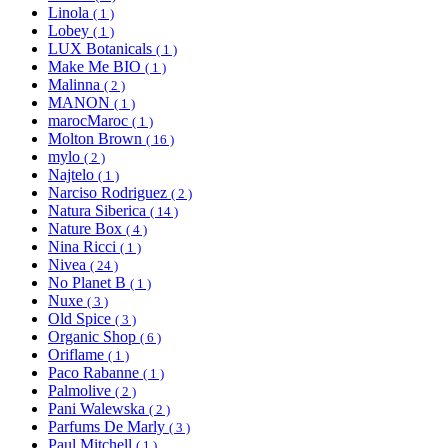
Linola
( 1 )
Lobey
( 1 )
LUX Botanicals
( 1 )
Make Me BIO
( 1 )
Malinna
( 2 )
MANON
( 1 )
marocMaroc
( 1 )
Molton Brown
( 16 )
mylo
( 2 )
Najtelo
( 1 )
Narciso Rodriguez
( 2 )
Natura Siberica
( 14 )
Nature Box
( 4 )
Nina Ricci
( 1 )
Nivea
( 24 )
No Planet B
( 1 )
Nuxe
( 3 )
Old Spice
( 3 )
Organic Shop
( 6 )
Oriflame
( 1 )
Paco Rabanne
( 1 )
Palmolive
( 2 )
Pani Walewska
( 2 )
Parfums De Marly
( 3 )
Paul Mitchell
( 1 )