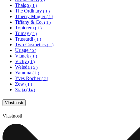
Thalgo
( 1 )
The Ordinary
( 1 )
Thierry Mugler
( 1 )
Tiffany & Co.
( 1 )
Topicrem
( 1 )
Trimay
( 2 )
Trussardi
( 1 )
Two Cosmetics
( 1 )
Uriage
( 5 )
Vianek
( 1 )
Vichy
( 1 )
Weleda
( 5 )
Yamuna
( 1 )
Yves Rocher
( 2 )
Zew
( 1 )
Ziaja
( 14 )
Vlastnosti
Vlastnosti