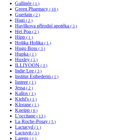
Gallinée
( 1 )
Green Pharmacy
( 10 )
Guerlain
( 2 )
Hagi
( 2 )
Havlíkova přírodní apotéka
( 3 )
Hei Poa
( 2 )
Hipp
( 1 )
Holika Holika
( 1 )
Hugo Boss
( 3 )
Hupka
( 1 )
Huxley
( 1 )
ILLIYOON
( 3 )
Indie Lee
( 3 )
Institut Esthederm
( 1 )
Isntree
( 1 )
Jessa
( 2 )
Kallos
( 1 )
Kiehl's
( 1 )
Klorane
( 1 )
Kneipp
( 6 )
L'occitane
( 13 )
La Roche-Posay
( 5 )
Lactacyd
( 1 )
Lactovit
( 3 )
Larens
( 1 )