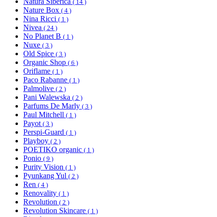
Natura Siberica
( 14 )
Nature Box
( 4 )
Nina Ricci
( 1 )
Nivea
( 24 )
No Planet B
( 1 )
Nuxe
( 3 )
Old Spice
( 3 )
Organic Shop
( 6 )
Oriflame
( 1 )
Paco Rabanne
( 1 )
Palmolive
( 2 )
Pani Walewska
( 2 )
Parfums De Marly
( 3 )
Paul Mitchell
( 1 )
Payot
( 3 )
Perspi-Guard
( 1 )
Playboy
( 2 )
POETIKO organic
( 1 )
Ponio
( 9 )
Purity Vision
( 1 )
Pyunkang Yul
( 2 )
Ren
( 4 )
Renovality
( 1 )
Revolution
( 2 )
Revolution Skincare
( 1 )