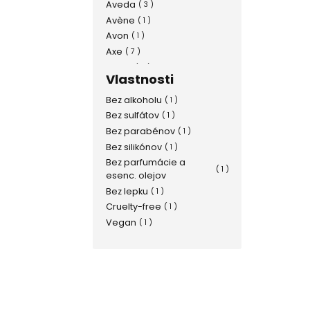
Aveda
( 3 )
Avène
( 1 )
Avon
( 1 )
Axe
( 7 )
Balea
( 6 )
Vlastnosti
Barnängen
( 3 )
Beauty of Joseon
( 1 )
Bez alkoholu
( 1 )
Bepanthen
( 1 )
Bez sulfátov
( 1 )
Bioderma
( 6 )
Bez parabénov
( 1 )
Biopha
( 2 )
Bez silikónov
( 1 )
Biotherm
( 10 )
Bez parfumácie a
( 1 )
esenc. olejov
Bruno Banani
( 6 )
Bez lepku
( 1 )
Caudalie
( 1 )
Cruelty-free
( 1 )
Chanel
( 2 )
Vegan
( 1 )
Chilly
( 1 )
Chloé
( 1 )
Clarins
( 2 )
Clinique
( 3 )
Collistar
( 1 )
Cosrx
( 1 )