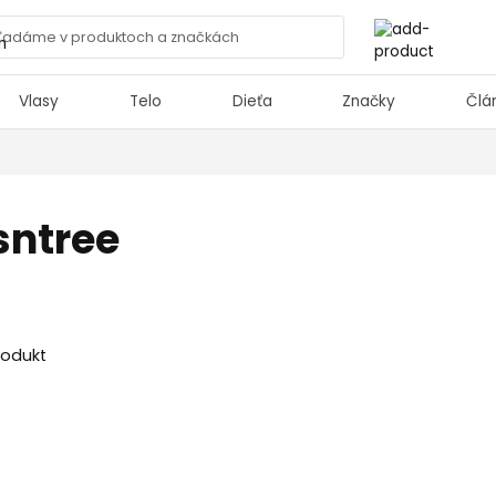
Vlasy
Telo
Dieťa
Značky
Člá
sntree