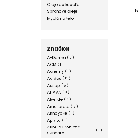
Oleje do kupeľa
I
Sprchové oleje
Mydlá na telo
Značka
A-Derma
( 3 )
ACM
( 1 )
Acnemy
( 1 )
Adidas
( 13 )
Aēsop
( 5 )
AHAVA
( 9 )
Alverde
( 3 )
Ameliorate
( 2 )
Annayake
( 1 )
Apivita
( 1 )
Aurelia Probiotic
( 1 )
Skincare