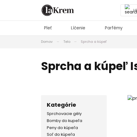
Pleť
Líčenie
Parfémy
Domov
Telo
Sprcha a kúpeľ
Sprcha a kúpeľ I
Kategórie
Sprchovacie gély
Bomby do kupeľa
Peny do kúpeľa
Soľ do kúpeľa