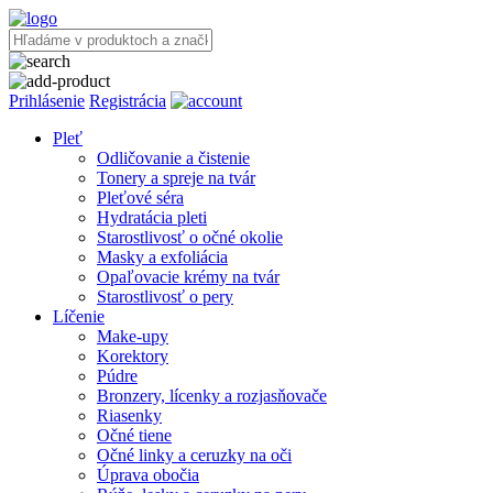
Prihlásenie
Registrácia
Pleť
Odličovanie a čistenie
Tonery a spreje na tvár
Pleťové séra
Hydratácia pleti
Starostlivosť o očné okolie
Masky a exfoliácia
Opaľovacie krémy na tvár
Starostlivosť o pery
Líčenie
Make-upy
Korektory
Púdre
Bronzery, lícenky a rozjasňovače
Riasenky
Očné tiene
Očné linky a ceruzky na oči
Úprava obočia