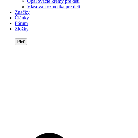
Opaľovacie krémy pre deti
Vlasová kozmetika pre deti
Značky
Články
Fórum
Zložky
Pleť