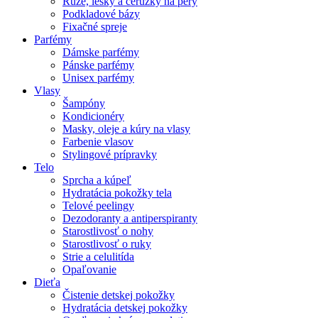
Rúže, lesky a ceruzky na pery
Podkladové bázy
Fixačné spreje
Parfémy
Dámske parfémy
Pánske parfémy
Unisex parfémy
Vlasy
Šampóny
Kondicionéry
Masky, oleje a kúry na vlasy
Farbenie vlasov
Stylingové prípravky
Telo
Sprcha a kúpeľ
Hydratácia pokožky tela
Telové peelingy
Dezodoranty a antiperspiranty
Starostlivosť o nohy
Starostlivosť o ruky
Strie a celulitída
Opaľovanie
Dieťa
Čistenie detskej pokožky
Hydratácia detskej pokožky