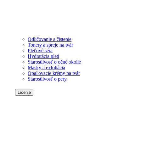
Odličovanie a čistenie
Tonery a spreje na tvár
Pleťové séra
Hydratácia pleti
Starostlivosť o očné okolie
Masky a exfoliácia
Opaľovacie krémy na tvár
Starostlivosť o pery
Líčenie