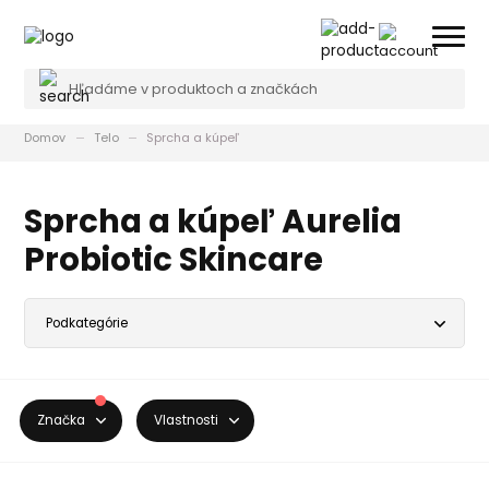
Domov
Telo
Sprcha a kúpeľ
Sprcha a kúpeľ Aurelia
Probiotic Skincare
Značka
Vlastnosti