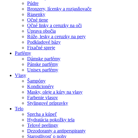
Púdre
Bronzery, lícenky a rozjasňovače
Riasenky
Očné tiene
Očné linky a ceruzky na oči
Úprava obočia
Rúže, lesky a ceruzky na pery
Podkladové bázy
Fixačné spreje
Parfémy
Dámske parfémy
Pánske parfémy
Unisex parfémy
Vlasy
Šampóny
Kondicionéry
Masky, oleje a kúry na vlasy
Farbenie vlasov
Stylingové prípravky
Telo
Sprcha a kúpeľ
Hydratácia pokožky tela
Telové peelingy
Dezodoranty a antiperspiranty
Starostlivosť o nohy