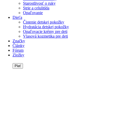
Starostlivosť o ruky
Strie a celulitída
Opaľovanie
Dieťa
Čistenie detskej pokožky
Hydratácia detskej pokožky
Opaľovacie krémy pre deti
Vlasová kozmetika pre deti
Značky
Články
Fórum
Zložky
Pleť