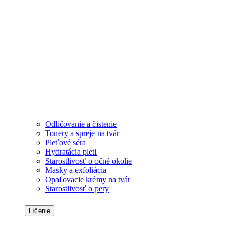
Odličovanie a čistenie
Tonery a spreje na tvár
Pleťové séra
Hydratácia pleti
Starostlivosť o očné okolie
Masky a exfoliácia
Opaľovacie krémy na tvár
Starostlivosť o pery
Líčenie