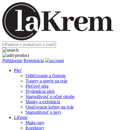
Prihlásenie
Registrácia
Pleť
Odličovanie a čistenie
Tonery a spreje na tvár
Pleťové séra
Hydratácia pleti
Starostlivosť o očné okolie
Masky a exfoliácia
Opaľovacie krémy na tvár
Starostlivosť o pery
Líčenie
Make-upy
Korektory