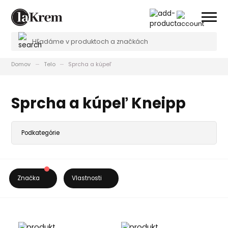
Domov
Telo
Sprcha a kúpeľ
Sprcha a kúpeľ Kneipp
Značka
Vlastnosti