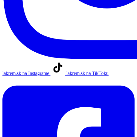
lakrem.sk na Instagrame
lakrem.sk na TikToku