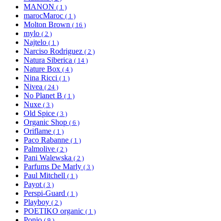
MANON
( 1 )
marocMaroc
( 1 )
Molton Brown
( 16 )
mylo
( 2 )
Najtelo
( 1 )
Narciso Rodriguez
( 2 )
Natura Siberica
( 14 )
Nature Box
( 4 )
Nina Ricci
( 1 )
Nivea
( 24 )
No Planet B
( 1 )
Nuxe
( 3 )
Old Spice
( 3 )
Organic Shop
( 6 )
Oriflame
( 1 )
Paco Rabanne
( 1 )
Palmolive
( 2 )
Pani Walewska
( 2 )
Parfums De Marly
( 3 )
Paul Mitchell
( 1 )
Payot
( 3 )
Perspi-Guard
( 1 )
Playboy
( 2 )
POETIKO organic
( 1 )
Ponio
( 9 )