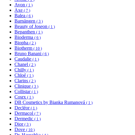
Avon
( 1 )
Axe
( 7 )
Balea
( 6 )
Barnängen
( 3 )
Beauty of Joseon
( 1 )
Bepanthen
( 1 )
Bioderma
( 6 )
Biopha
( 2 )
Biotherm
( 10 )
Bruno Banani
( 6 )
Caudalie
( 1 )
Chanel
( 2 )
Chilly
( 1 )
Chloé
( 1 )
Clarins
( 2 )
Clinique
( 3 )
Collistar
( 1 )
Cosrx
( 1 )
DB Cosmetics by Bianka Rumanová
( 1 )
Decléor
( 1 )
Dermacol
( 7 )
Dermedic
( 1 )
Dior
( 3 )
Dove
( 10 )
Dr. Hauschka