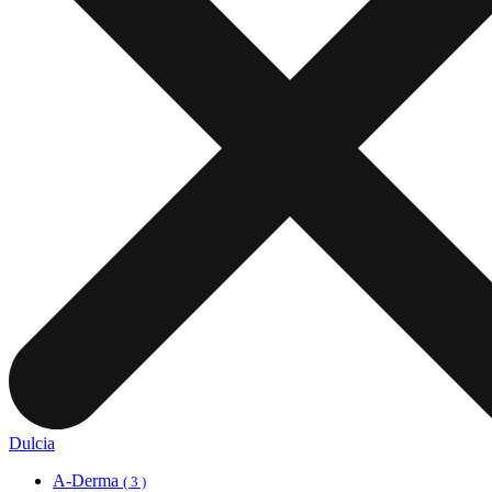
Dulcia
A-Derma
( 3 )