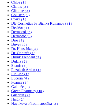
Chloé
( 1 )
Clarins
( 2 )
Clinique
( 3 )
Collistar
( 1 )
Cosrx
( 1 )
DB Cosmetics by Bianka Rumanová
( 1 )
Decléor
( 1 )
Dermacol
( 7 )
Dermedic
( 1 )
Dior
( 3 )
Dove
( 10 )
Dr. Hauschka
( 4 )
Dr. Ohhira's
( 1 )
Drunk Elephant
( 2 )
Dulcia
( 2 )
Elemis
( 6 )
Elizabeth Arden
( 1 )
EP Line
( 1 )
Eucerin
( 6 )
Foamie
( 1 )
Gallinée
( 1 )
Green Pharmacy
( 10 )
Guerlain
( 2 )
Hagi
( 2 )
Havlíkova přírodní apotéka
( 3 )