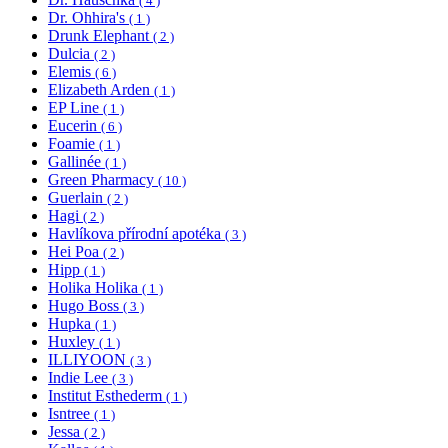
( 4 )
Dr. Ohhira's
( 1 )
Drunk Elephant
( 2 )
Dulcia
( 2 )
Elemis
( 6 )
Elizabeth Arden
( 1 )
EP Line
( 1 )
Eucerin
( 6 )
Foamie
( 1 )
Gallinée
( 1 )
Green Pharmacy
( 10 )
Guerlain
( 2 )
Hagi
( 2 )
Havlíkova přírodní apotéka
( 3 )
Hei Poa
( 2 )
Hipp
( 1 )
Holika Holika
( 1 )
Hugo Boss
( 3 )
Hupka
( 1 )
Huxley
( 1 )
ILLIYOON
( 3 )
Indie Lee
( 3 )
Institut Esthederm
( 1 )
Isntree
( 1 )
Jessa
( 2 )