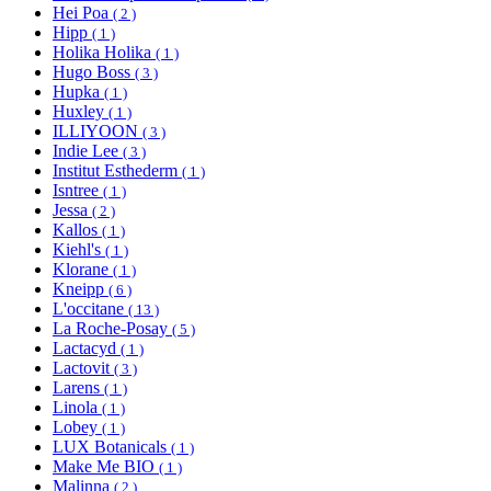
Hei Poa
( 2 )
Hipp
( 1 )
Holika Holika
( 1 )
Hugo Boss
( 3 )
Hupka
( 1 )
Huxley
( 1 )
ILLIYOON
( 3 )
Indie Lee
( 3 )
Institut Esthederm
( 1 )
Isntree
( 1 )
Jessa
( 2 )
Kallos
( 1 )
Kiehl's
( 1 )
Klorane
( 1 )
Kneipp
( 6 )
L'occitane
( 13 )
La Roche-Posay
( 5 )
Lactacyd
( 1 )
Lactovit
( 3 )
Larens
( 1 )
Linola
( 1 )
Lobey
( 1 )
LUX Botanicals
( 1 )
Make Me BIO
( 1 )
Malinna
( 2 )