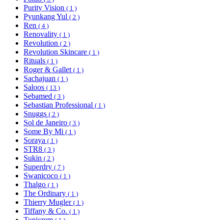
Purity Vision
( 1 )
Pyunkang Yul
( 2 )
Ren
( 4 )
Renovality
( 1 )
Revolution
( 2 )
Revolution Skincare
( 1 )
Rituals
( 1 )
Roger & Gallet
( 1 )
Sachajuan
( 1 )
Saloos
( 13 )
Sebamed
( 3 )
Sebastian Professional
( 1 )
Snuggs
( 2 )
Sol de Janeiro
( 3 )
Some By Mi
( 1 )
Soraya
( 1 )
STR8
( 3 )
Sukin
( 2 )
Superdry
( 7 )
Swanicoco
( 1 )
Thalgo
( 1 )
The Ordinary
( 1 )
Thierry Mugler
( 1 )
Tiffany & Co.
( 1 )
Topicrem