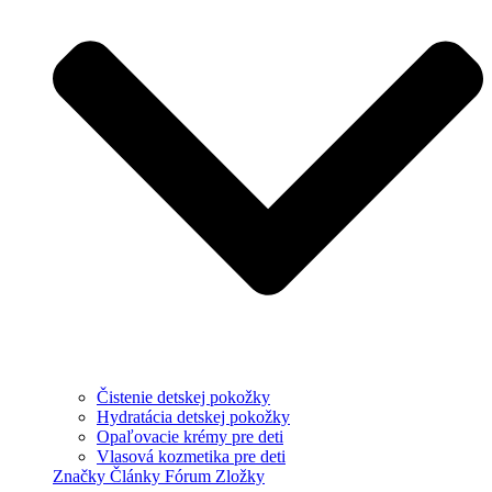
Čistenie detskej pokožky
Hydratácia detskej pokožky
Opaľovacie krémy pre deti
Vlasová kozmetika pre deti
Značky
Články
Fórum
Zložky