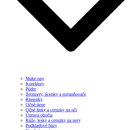
Make-upy
Korektory
Púdre
Bronzery, lícenky a rozjasňovače
Riasenky
Očné tiene
Očné linky a ceruzky na oči
Úprava obočia
Rúže, lesky a ceruzky na pery
Podkladové bázy