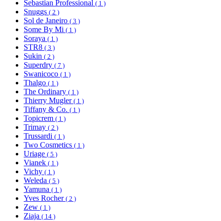
Sebastian Professional
( 1 )
Snuggs
( 2 )
Sol de Janeiro
( 3 )
Some By Mi
( 1 )
Soraya
( 1 )
STR8
( 3 )
Sukin
( 2 )
Superdry
( 7 )
Swanicoco
( 1 )
Thalgo
( 1 )
The Ordinary
( 1 )
Thierry Mugler
( 1 )
Tiffany & Co.
( 1 )
Topicrem
( 1 )
Trimay
( 2 )
Trussardi
( 1 )
Two Cosmetics
( 1 )
Uriage
( 5 )
Vianek
( 1 )
Vichy
( 1 )
Weleda
( 5 )
Yamuna
( 1 )
Yves Rocher
( 2 )
Zew
( 1 )
Ziaja
( 14 )