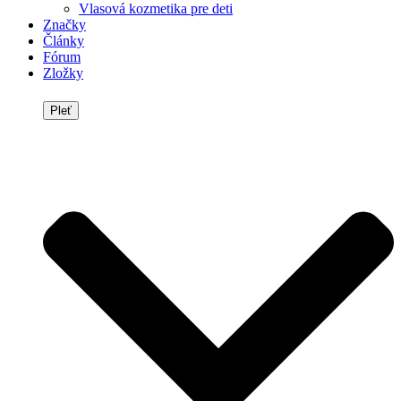
Vlasová kozmetika pre deti
Značky
Články
Fórum
Zložky
Pleť