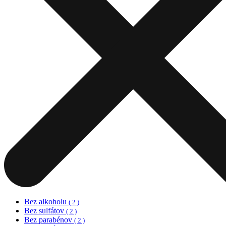
Bez alkoholu
( 2 )
Bez sulfátov
( 2 )
Bez parabénov
( 2 )