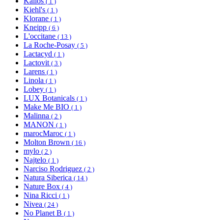
Kallos
( 1 )
Kiehl's
( 1 )
Klorane
( 1 )
Kneipp
( 6 )
L'occitane
( 13 )
La Roche-Posay
( 5 )
Lactacyd
( 1 )
Lactovit
( 3 )
Larens
( 1 )
Linola
( 1 )
Lobey
( 1 )
LUX Botanicals
( 1 )
Make Me BIO
( 1 )
Malinna
( 2 )
MANON
( 1 )
marocMaroc
( 1 )
Molton Brown
( 16 )
mylo
( 2 )
Najtelo
( 1 )
Narciso Rodriguez
( 2 )
Natura Siberica
( 14 )
Nature Box
( 4 )
Nina Ricci
( 1 )
Nivea
( 24 )
No Planet B
( 1 )