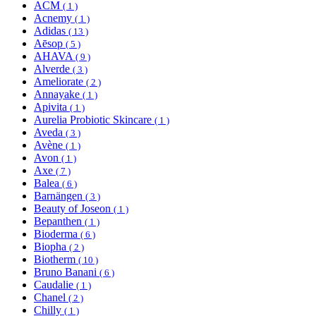
ACM
( 1 )
Acnemy
( 1 )
Adidas
( 13 )
Aēsop
( 5 )
AHAVA
( 9 )
Alverde
( 3 )
Ameliorate
( 2 )
Annayake
( 1 )
Apivita
( 1 )
Aurelia Probiotic Skincare
( 1 )
Aveda
( 3 )
Avène
( 1 )
Avon
( 1 )
Axe
( 7 )
Balea
( 6 )
Barnängen
( 3 )
Beauty of Joseon
( 1 )
Bepanthen
( 1 )
Bioderma
( 6 )
Biopha
( 2 )
Biotherm
( 10 )
Bruno Banani
( 6 )
Caudalie
( 1 )
Chanel
( 2 )
Chilly
( 1 )