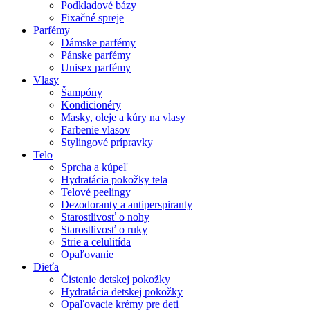
Podkladové bázy
Fixačné spreje
Parfémy
Dámske parfémy
Pánske parfémy
Unisex parfémy
Vlasy
Šampóny
Kondicionéry
Masky, oleje a kúry na vlasy
Farbenie vlasov
Stylingové prípravky
Telo
Sprcha a kúpeľ
Hydratácia pokožky tela
Telové peelingy
Dezodoranty a antiperspiranty
Starostlivosť o nohy
Starostlivosť o ruky
Strie a celulitída
Opaľovanie
Dieťa
Čistenie detskej pokožky
Hydratácia detskej pokožky
Opaľovacie krémy pre deti