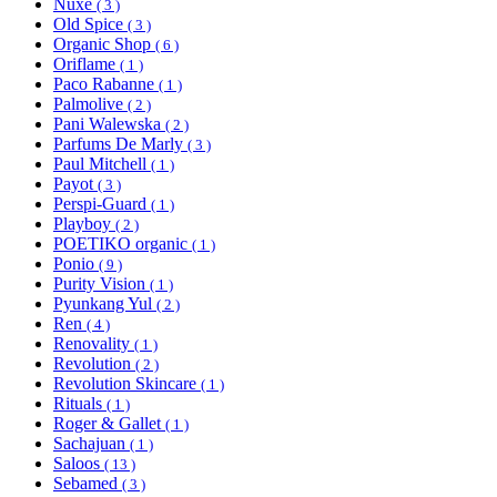
Nuxe
( 3 )
Old Spice
( 3 )
Organic Shop
( 6 )
Oriflame
( 1 )
Paco Rabanne
( 1 )
Palmolive
( 2 )
Pani Walewska
( 2 )
Parfums De Marly
( 3 )
Paul Mitchell
( 1 )
Payot
( 3 )
Perspi-Guard
( 1 )
Playboy
( 2 )
POETIKO organic
( 1 )
Ponio
( 9 )
Purity Vision
( 1 )
Pyunkang Yul
( 2 )
Ren
( 4 )
Renovality
( 1 )
Revolution
( 2 )
Revolution Skincare
( 1 )
Rituals
( 1 )
Roger & Gallet
( 1 )
Sachajuan
( 1 )
Saloos
( 13 )
Sebamed
( 3 )