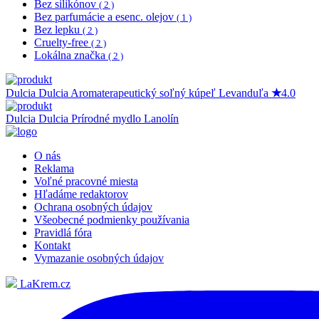
Bez silikónov
( 2 )
Bez parfumácie a esenc. olejov
( 1 )
Bez lepku
( 2 )
Cruelty-free
( 2 )
Lokálna značka
( 2 )
Dulcia
Dulcia Aromaterapeutický soľný kúpeľ Levanduľa
★
4.0
Dulcia
Dulcia Prírodné mydlo Lanolín
O nás
Reklama
Voľné pracovné miesta
Hľadáme redaktorov
Ochrana osobných údajov
Všeobecné podmienky používania
Pravidlá fóra
Kontakt
Vymazanie osobných údajov
LaKrem.cz