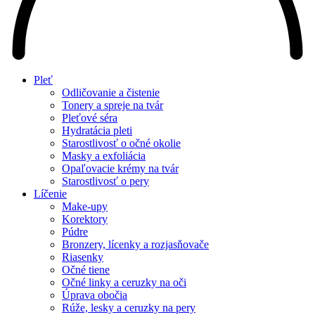
Pleť
Odličovanie a čistenie
Tonery a spreje na tvár
Pleťové séra
Hydratácia pleti
Starostlivosť o očné okolie
Masky a exfoliácia
Opaľovacie krémy na tvár
Starostlivosť o pery
Líčenie
Make-upy
Korektory
Púdre
Bronzery, lícenky a rozjasňovače
Riasenky
Očné tiene
Očné linky a ceruzky na oči
Úprava obočia
Rúže, lesky a ceruzky na pery