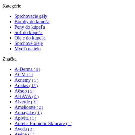
Kategórie
Sprchovacie gély
Bomby do kupeľa
Peny do kúpeľa
Soľ do kúpeľa
Oleje do kupeľa
Sprchové oleje
Mydlá na telo
Značka
A-Derma
( 3 )
ACM
( 1 )
Acnemy
( 1 )
Adidas
( 13 )
Aēsop
( 5 )
AHAVA
( 9 )
Alverde
( 3 )
Ameliorate
( 2 )
Annayake
( 1 )
Apivita
( 1 )
Aurelia Probiotic Skincare
( 1 )
Aveda
( 3 )
Avène
( 1 )