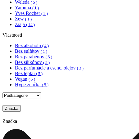
Weleda
( 5 )
Yamuna
( 1 )
Yves Rocher
( 2 )
Zew
( 1 )
Ziaja
( 14 )
Vlastnosti
Bez alkoholu
( 4 )
Bez sulfátov
( 1 )
Bez parabénov
( 5 )
Bez silikónov
( 5 )
Bez parfumácie a esenc. olejov
( 3 )
Bez lepku
( 5 )
Vegan
( 5 )
Hype značka
( 5 )
Značka
Značka