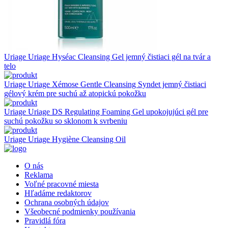
Uriage
Uriage Hyséac Cleansing Gel jemný čistiaci gél na tvár a
telo
Uriage
Uriage Xémose Gentle Cleansing Syndet jemný čistiaci
gélový krém pre suchú až atopickú pokožku
Uriage
Uriage DS Regulating Foaming Gel upokojujúci gél pre
suchú pokožku so sklonom k svrbeniu
Uriage
Uriage Hygiène Cleansing Oil
O nás
Reklama
Voľné pracovné miesta
Hľadáme redaktorov
Ochrana osobných údajov
Všeobecné podmienky používania
Pravidlá fóra