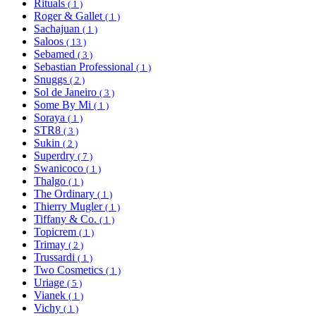
Rituals
( 1 )
Roger & Gallet
( 1 )
Sachajuan
( 1 )
Saloos
( 13 )
Sebamed
( 3 )
Sebastian Professional
( 1 )
Snuggs
( 2 )
Sol de Janeiro
( 3 )
Some By Mi
( 1 )
Soraya
( 1 )
STR8
( 3 )
Sukin
( 2 )
Superdry
( 7 )
Swanicoco
( 1 )
Thalgo
( 1 )
The Ordinary
( 1 )
Thierry Mugler
( 1 )
Tiffany & Co.
( 1 )
Topicrem
( 1 )
Trimay
( 2 )
Trussardi
( 1 )
Two Cosmetics
( 1 )
Uriage
( 5 )
Vianek
( 1 )
Vichy
( 1 )