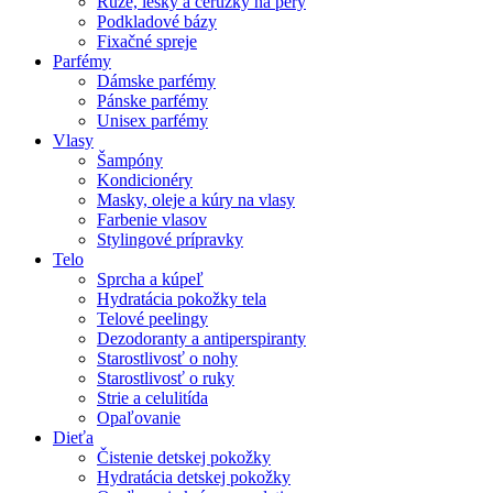
Rúže, lesky a ceruzky na pery
Podkladové bázy
Fixačné spreje
Parfémy
Dámske parfémy
Pánske parfémy
Unisex parfémy
Vlasy
Šampóny
Kondicionéry
Masky, oleje a kúry na vlasy
Farbenie vlasov
Stylingové prípravky
Telo
Sprcha a kúpeľ
Hydratácia pokožky tela
Telové peelingy
Dezodoranty a antiperspiranty
Starostlivosť o nohy
Starostlivosť o ruky
Strie a celulitída
Opaľovanie
Dieťa
Čistenie detskej pokožky
Hydratácia detskej pokožky