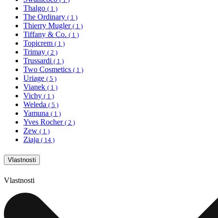
Thalgo
( 1 )
The Ordinary
( 1 )
Thierry Mugler
( 1 )
Tiffany & Co.
( 1 )
Topicrem
( 1 )
Trimay
( 2 )
Trussardi
( 1 )
Two Cosmetics
( 1 )
Uriage
( 5 )
Vianek
( 1 )
Vichy
( 1 )
Weleda
( 5 )
Yamuna
( 1 )
Yves Rocher
( 2 )
Zew
( 1 )
Ziaja
( 14 )
Vlastnosti
Vlastnosti