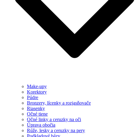
Make-upy
Korektory
Púdre
Bronzery, lícenky a rozjasňovače
Riasenky
Očné tiene
Očné linky a ceruzky na oči
Úprava obočia
Rúže, lesky a ceruzky na pery
Podkladové bázy