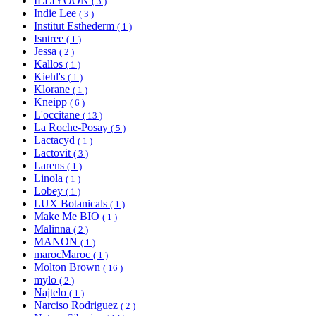
ILLIYOON
( 3 )
Indie Lee
( 3 )
Institut Esthederm
( 1 )
Isntree
( 1 )
Jessa
( 2 )
Kallos
( 1 )
Kiehl's
( 1 )
Klorane
( 1 )
Kneipp
( 6 )
L'occitane
( 13 )
La Roche-Posay
( 5 )
Lactacyd
( 1 )
Lactovit
( 3 )
Larens
( 1 )
Linola
( 1 )
Lobey
( 1 )
LUX Botanicals
( 1 )
Make Me BIO
( 1 )
Malinna
( 2 )
MANON
( 1 )
marocMaroc
( 1 )
Molton Brown
( 16 )
mylo
( 2 )
Najtelo
( 1 )
Narciso Rodriguez
( 2 )