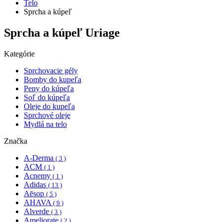
Telo
Sprcha a kúpeľ
Sprcha a kúpeľ Uriage
Kategórie
Sprchovacie gély
Bomby do kupeľa
Peny do kúpeľa
Soľ do kúpeľa
Oleje do kupeľa
Sprchové oleje
Mydlá na telo
Značka
A-Derma
( 3 )
ACM
( 1 )
Acnemy
( 1 )
Adidas
( 13 )
Aēsop
( 5 )
AHAVA
( 9 )
Alverde
( 3 )
Ameliorate
( 2 )