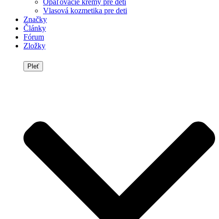
Opaľovacie krémy pre deti
Vlasová kozmetika pre deti
Značky
Články
Fórum
Zložky
Pleť