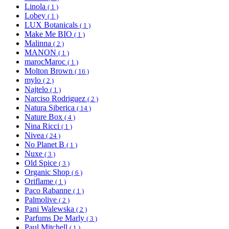
Linola
( 1 )
Lobey
( 1 )
LUX Botanicals
( 1 )
Make Me BIO
( 1 )
Malinna
( 2 )
MANON
( 1 )
marocMaroc
( 1 )
Molton Brown
( 16 )
mylo
( 2 )
Najtelo
( 1 )
Narciso Rodriguez
( 2 )
Natura Siberica
( 14 )
Nature Box
( 4 )
Nina Ricci
( 1 )
Nivea
( 24 )
No Planet B
( 1 )
Nuxe
( 3 )
Old Spice
( 3 )
Organic Shop
( 6 )
Oriflame
( 1 )
Paco Rabanne
( 1 )
Palmolive
( 2 )
Pani Walewska
( 2 )
Parfums De Marly
( 3 )
Paul Mitchell
( 1 )