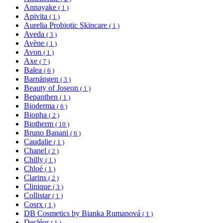
Annayake
( 1 )
Apivita
( 1 )
Aurelia Probiotic Skincare
( 1 )
Aveda
( 3 )
Avène
( 1 )
Avon
( 1 )
Axe
( 7 )
Balea
( 6 )
Barnängen
( 3 )
Beauty of Joseon
( 1 )
Bepanthen
( 1 )
Bioderma
( 6 )
Biopha
( 2 )
Biotherm
( 10 )
Bruno Banani
( 6 )
Caudalie
( 1 )
Chanel
( 2 )
Chilly
( 1 )
Chloé
( 1 )
Clarins
( 2 )
Clinique
( 3 )
Collistar
( 1 )
Cosrx
( 1 )
DB Cosmetics by Bianka Rumanová
( 1 )
Decléor
( 1 )