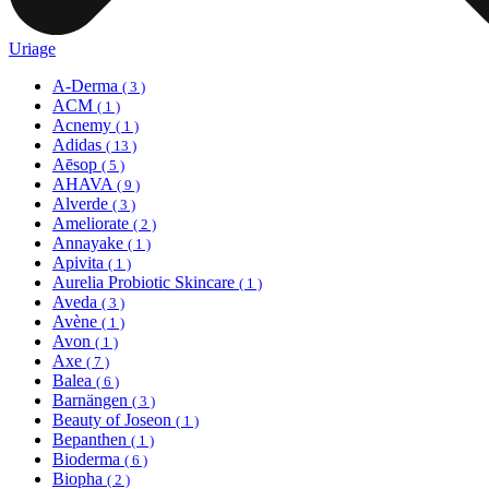
Uriage
A-Derma
( 3 )
ACM
( 1 )
Acnemy
( 1 )
Adidas
( 13 )
Aēsop
( 5 )
AHAVA
( 9 )
Alverde
( 3 )
Ameliorate
( 2 )
Annayake
( 1 )
Apivita
( 1 )
Aurelia Probiotic Skincare
( 1 )
Aveda
( 3 )
Avène
( 1 )
Avon
( 1 )
Axe
( 7 )
Balea
( 6 )
Barnängen
( 3 )
Beauty of Joseon
( 1 )
Bepanthen
( 1 )
Bioderma
( 6 )
Biopha
( 2 )