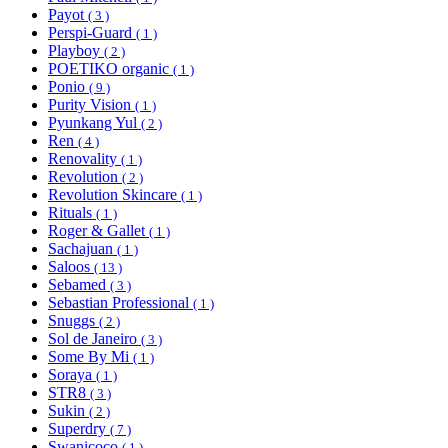
Payot
( 3 )
Perspi-Guard
( 1 )
Playboy
( 2 )
POETIKO organic
( 1 )
Ponio
( 9 )
Purity Vision
( 1 )
Pyunkang Yul
( 2 )
Ren
( 4 )
Renovality
( 1 )
Revolution
( 2 )
Revolution Skincare
( 1 )
Rituals
( 1 )
Roger & Gallet
( 1 )
Sachajuan
( 1 )
Saloos
( 13 )
Sebamed
( 3 )
Sebastian Professional
( 1 )
Snuggs
( 2 )
Sol de Janeiro
( 3 )
Some By Mi
( 1 )
Soraya
( 1 )
STR8
( 3 )
Sukin
( 2 )
Superdry
( 7 )
Swanicoco
( 1 )