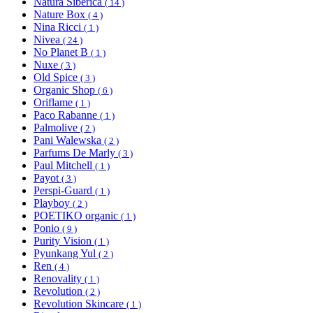
Natura Siberica
( 14 )
Nature Box
( 4 )
Nina Ricci
( 1 )
Nivea
( 24 )
No Planet B
( 1 )
Nuxe
( 3 )
Old Spice
( 3 )
Organic Shop
( 6 )
Oriflame
( 1 )
Paco Rabanne
( 1 )
Palmolive
( 2 )
Pani Walewska
( 2 )
Parfums De Marly
( 3 )
Paul Mitchell
( 1 )
Payot
( 3 )
Perspi-Guard
( 1 )
Playboy
( 2 )
POETIKO organic
( 1 )
Ponio
( 9 )
Purity Vision
( 1 )
Pyunkang Yul
( 2 )
Ren
( 4 )
Renovality
( 1 )
Revolution
( 2 )
Revolution Skincare
( 1 )