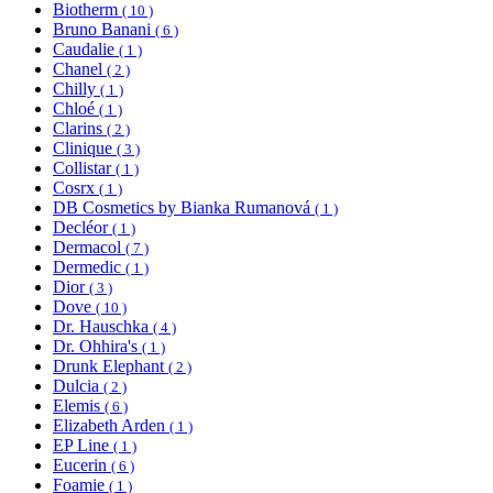
Biotherm
( 10 )
Bruno Banani
( 6 )
Caudalie
( 1 )
Chanel
( 2 )
Chilly
( 1 )
Chloé
( 1 )
Clarins
( 2 )
Clinique
( 3 )
Collistar
( 1 )
Cosrx
( 1 )
DB Cosmetics by Bianka Rumanová
( 1 )
Decléor
( 1 )
Dermacol
( 7 )
Dermedic
( 1 )
Dior
( 3 )
Dove
( 10 )
Dr. Hauschka
( 4 )
Dr. Ohhira's
( 1 )
Drunk Elephant
( 2 )
Dulcia
( 2 )
Elemis
( 6 )
Elizabeth Arden
( 1 )
EP Line
( 1 )
Eucerin
( 6 )
Foamie
( 1 )