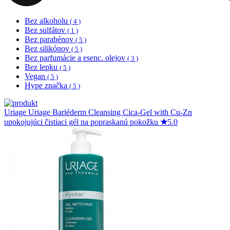
Bez alkoholu
( 4 )
Bez sulfátov
( 1 )
Bez parabénov
( 5 )
Bez silikónov
( 5 )
Bez parfumácie a esenc. olejov
( 3 )
Bez lepku
( 5 )
Vegan
( 5 )
Hype značka
( 5 )
Uriage
Uriage Bariéderm Cleansing Cica-Gel with Cu-Zn
upokojujúci čistiaci gél na popraskanú pokožku
★
5.0