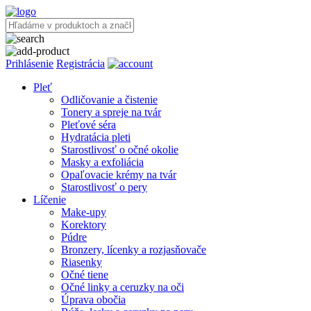
Prihlásenie
Registrácia
Pleť
Odličovanie a čistenie
Tonery a spreje na tvár
Pleťové séra
Hydratácia pleti
Starostlivosť o očné okolie
Masky a exfoliácia
Opaľovacie krémy na tvár
Starostlivosť o pery
Líčenie
Make-upy
Korektory
Púdre
Bronzery, lícenky a rozjasňovače
Riasenky
Očné tiene
Očné linky a ceruzky na oči
Úprava obočia