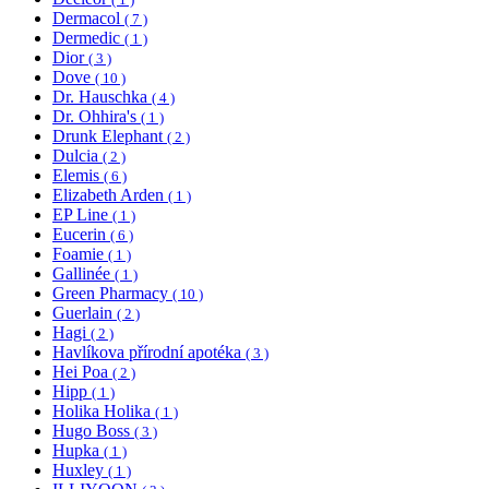
Dermacol
( 7 )
Dermedic
( 1 )
Dior
( 3 )
Dove
( 10 )
Dr. Hauschka
( 4 )
Dr. Ohhira's
( 1 )
Drunk Elephant
( 2 )
Dulcia
( 2 )
Elemis
( 6 )
Elizabeth Arden
( 1 )
EP Line
( 1 )
Eucerin
( 6 )
Foamie
( 1 )
Gallinée
( 1 )
Green Pharmacy
( 10 )
Guerlain
( 2 )
Hagi
( 2 )
Havlíkova přírodní apotéka
( 3 )
Hei Poa
( 2 )
Hipp
( 1 )
Holika Holika
( 1 )
Hugo Boss
( 3 )
Hupka
( 1 )
Huxley
( 1 )