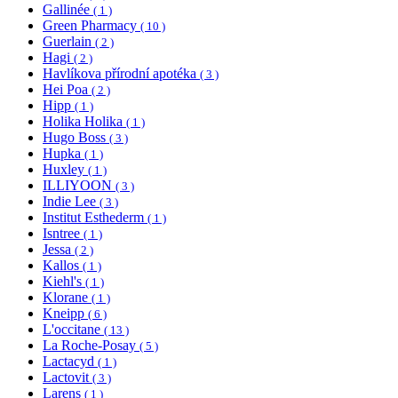
Gallinée
( 1 )
Green Pharmacy
( 10 )
Guerlain
( 2 )
Hagi
( 2 )
Havlíkova přírodní apotéka
( 3 )
Hei Poa
( 2 )
Hipp
( 1 )
Holika Holika
( 1 )
Hugo Boss
( 3 )
Hupka
( 1 )
Huxley
( 1 )
ILLIYOON
( 3 )
Indie Lee
( 3 )
Institut Esthederm
( 1 )
Isntree
( 1 )
Jessa
( 2 )
Kallos
( 1 )
Kiehl's
( 1 )
Klorane
( 1 )
Kneipp
( 6 )
L'occitane
( 13 )
La Roche-Posay
( 5 )
Lactacyd
( 1 )
Lactovit
( 3 )
Larens
( 1 )